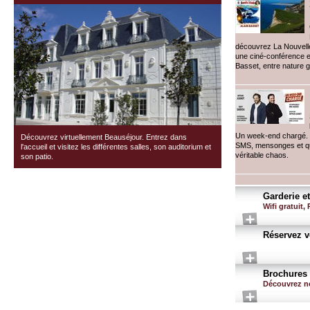
découvrez La Nouvelle
une ciné-conférence e
Basset, entre nature g
Un week-end chargé. 
Découvrez virtuellement Beauséjour. Entrez dans
SMS, mensonges et qu
l'accueil et visitez les différentes salles, son auditorium et
véritable chaos.
son patio.
Garderie et
Wifi gratuit,
Réservez v
Brochures 
Découvrez no