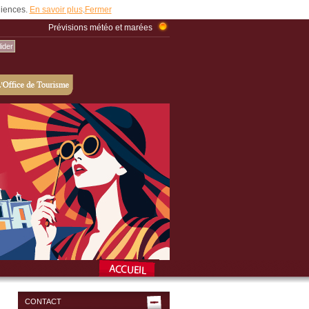
udiences.
En savoir plus
.
Fermer
Prévisions météo et marées
CONTACT