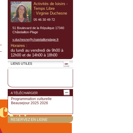
Activités de loisirs -
Temps Libre
: Virginie Duchesne
05 46 30 49 72
51 Boulevard de la Répulique 17340
Châtelaillon-Plage
v.duchesne@chatelaillonplage.fr
Horaires :
du lundi au vendredi de 9h00 à
12h00 et de 14h00 à 18h00
LIENS UTILES
A TÉLÉCHARGER
Programmation culturelle
Beausejour 2025 2026
RESERVEZ EN LIGNE