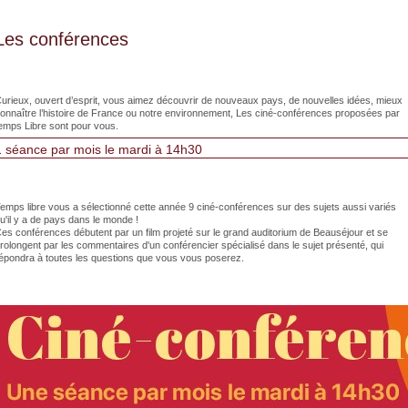
Les conférences
urieux, ouvert d’esprit, vous aimez découvrir de nouveaux pays, de nouvelles idées, mieux
onnaître l’histoire de France ou notre environnement, Les ciné-conférences proposées par
emps Libre sont pour vous.
1 séance par mois le mardi à 14h30
emps libre vous a sélectionné cette année 9 ciné-conférences sur des sujets aussi variés
u'il y a de pays dans le monde !
es conférences débutent par un film projeté sur le grand auditorium de Beauséjour et se
rolongent par les commentaires d'un conférencier spécialisé dans le sujet présenté, qui
épondra à toutes les questions que vous vous poserez.