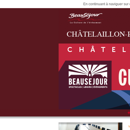
En continuant à naviguer sur c
V