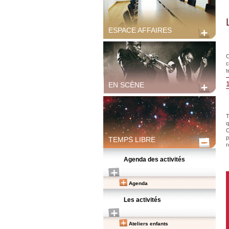
ESPACE AFFAIRES
C
c
t
EN SCÈNE
T
q
C
p
TEMPS LIBRE
r
Agenda des activités
Agenda
Les activités
Ateliers enfants