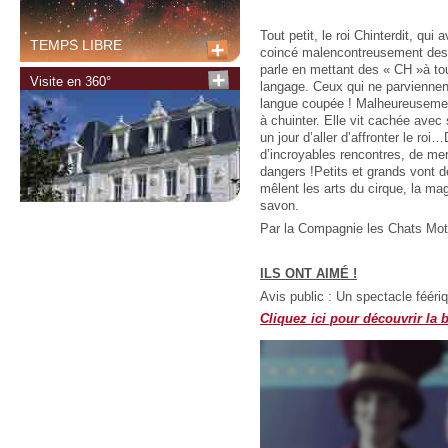
Tout petit, le roi Chinterdit, qui
TEMPS LIBRE
coincé malencontreusement des 
parle en mettant des « CH »à to
Visite en 360°
langage. Ceux qui ne parviennen
langue coupée ! Malheureusement
à chuinter. Elle vit cachée avec 
un jour d’aller d’affronter le roi
d’incroyables rencontres, de me
dangers !Petits et grands vont 
mêlent les arts du cirque, la mag
savon.
Par la Compagnie les Chats Mo
ILS ONT AIMÉ !
Avis public : Un spectacle féériq
Cliquez ici pour découvrir la