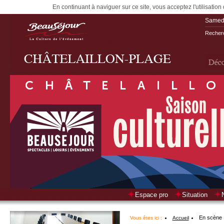
En continuant à naviguer sur ce site, vous acceptez l'utilisation
Samedi
Recherc
Espace pro
Situation
En scène
Vous êtes ici :
Accueil