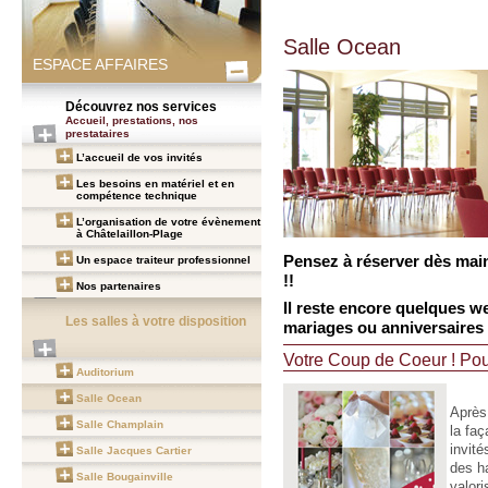
Salle Ocean
ESPACE AFFAIRES
Découvrez nos services
Accueil, prestations, nos
prestataires
L’accueil de vos invités
Les besoins en matériel et en
compétence technique
L’organisation de votre évènement
à Châtelaillon-Plage
Pensez à réserver dès mai
Un espace traiteur professionnel
!!
Nos partenaires
Il reste encore quelques w
Les salles à votre disposition
mariages ou anniversaires 
Votre Coup de Coeur ! Pou
Auditorium
Salle Ocean
Après 
Salle Champlain
la fa
invit
Salle Jacques Cartier
des ha
Salle Bougainville
valor