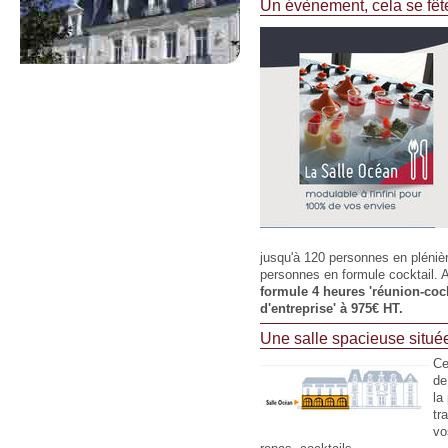
Un évènement, cela se fête
jusqu'à 120 personnes en plénièr
personnes en formule cocktail. A
formule 4 heures 'réunion-cock
d'entreprise' à 975€ HT.
Une salle spacieuse situé
Ce
de
la
tr
vo