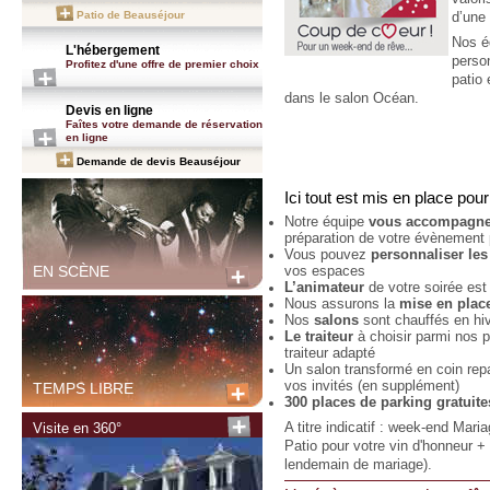
Patio de Beauséjour
d’une
Nos é
L'hébergement
perso
Profitez d'une offre de premier choix
patio
dans le salon Océan.
Devis en ligne
Faîtes votre demande de réservation
en ligne
Demande de devis Beauséjour
Ici tout est mis en place pou
Notre équipe
vous accompagne 
préparation de votre évènement po
Vous pouvez
personnaliser le
EN SCÈNE
vos espaces
L’animateur
de votre soirée est 
Nous assurons la
mise en plac
Nos
salons
sont chauffés en hiv
Le traiteur
à choisir parmi nos 
traiteur adapté
Un salon transformé en coin repa
vos invités (en supplément)
TEMPS LIBRE
300 places de parking gratuite
A titre indicatif : week-end Mari
Visite en 360°
Patio pour votre vin d'honneur +
lendemain de mariage).