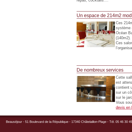
repas, cocktails....
Un espace de 214m2 mod
Ces 214m
système 
Océan Ba
(140m2).
Ces salon
l’organis
De nombreux services
Cette sal
est attena
contient u
sur un cô
sur le ja
Vous souh
devis en 
Beauséjour - 51 Boulevard de la République - 17340 Châtelaillon-Plage - Tél. 05 46 30 4