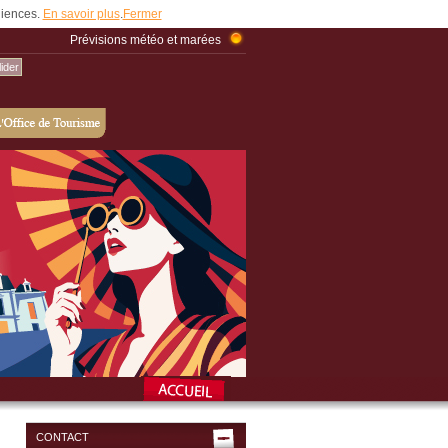
udiences.
En savoir plus
.
Fermer
Prévisions météo et marées
CONTACT