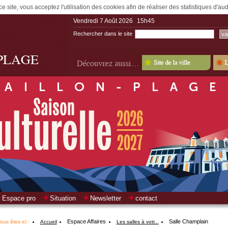
e site, vous acceptez l'utilisation des cookies afin de réaliser des statistiques d'a
Vendredi 7 Août 2026
15h45
Rechercher dans le site
Espace pro
Situation
Newsletter
contact
Espace Affaires
Salle Champlain
ous êtes ici :
Accueil
Les salles à votr...