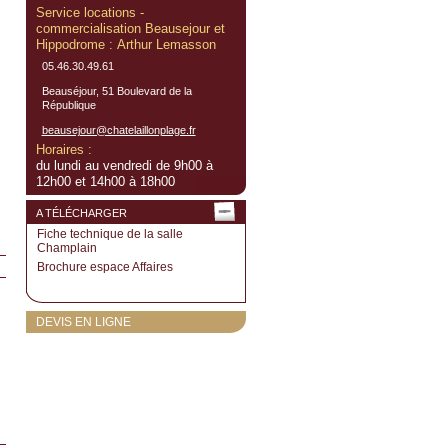
Service locations -
commercialisation Beausejour et
Hippodrome : Arthur Lemasson
05.46.30.49.61
Beauséjour, 51 Boulevard de la
République
beausejour@chatelaillonplage.fr
Horaires :
du lundi au vendredi de 9h00 à
12h00 et 14h00 à 18h00
A TÉLÉCHARGER
Fiche technique de la salle
Champlain
Brochure espace Affaires
DEVIS EN LIGNE