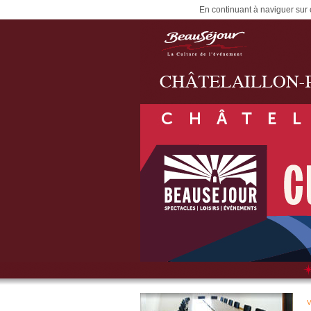
En continuant à naviguer sur c
V