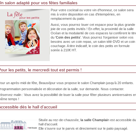
Un salon adapté pour vos fêtes familiales
Pour votre cocktail ou votre vin d'honneur, ce salon sera
mis à votre disposition en cas d'intempéries, en
remplacement du patio.
Aussi, vous pourrez louer cet espace pour la plus grande
joie de vos petits invités ! En effet, la proximité de la salle
Océan et la modularité de ces espaces lui confèrent le titr
du '
Coin des petits
'. Vous pourrez l'organiser selon vos
besoins avec un coin repas, un salon télé-DVD et un coin
couchage. A titre indicatif, le coin des petits en formule
soirée à 210€ HT.
our les petits, le mercredi tout est permis !
our un après-midi de fête, Beauséjour vous propose le salon Champlain jusqu’à 20 enfants.
rogrammation personnalisée et décoration de la salle, sur demande. Nous contacter.
éservez malin : Vous avez la possibilité de louer la salle pour fêter plusieurs anniversaires e
ême temps !
Accessible dès le hall d’accueil
Située au rez-de-chaussée,
la salle Champlai
n est accessible d
hall d’accueil.
Elle s’ouvre sur le parvis et directement sur le patio paysagé.