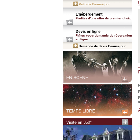
Patio de Beauséjour
L'hébergement
Profitez d'une offre de premier choix
Devis en ligne
Faîtes votre demande de réservation
en ligne
Demande de devis Beauséjour
P
EN SCÈNE
P
P
R
m
TEMPS LIBRE
Visite en 360°