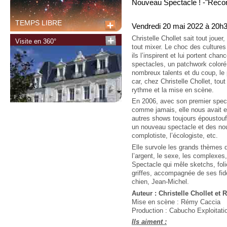
Nouveau Spectacle ! -"Recon
TEMPS LIBRE
Vendredi 20 mai 2022 à 20h
Christelle Chollet sait tout jouer,
Visite en 360°
tout mixer. Le choc des cultures 
ils l’inspirent et lui portent cha
spectacles, un patchwork color
nombreux talents et du coup, le 
car, chez Christelle Chollet, tout f
rythme et la mise en scène.
En 2006, avec son premier spect
comme jamais, elle nous avait e
autres shows toujours époustoufl
un nouveau spectacle et des nou
complotiste, l’écologiste, etc.
Elle survole les grands thèmes 
l’argent, le sexe, les complexes
Spectacle qui mêle sketchs, folie 
griffes, accompagnée de ses fid
chien, Jean-Michel.
Auteur : Christelle Chollet et
Mise en scène : Rémy Caccia
Production : Cabucho Exploitat
Ils aiment :