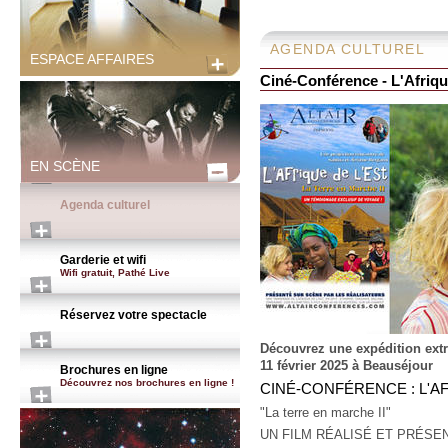
AGENDA CULTUREL
ESPACE AFFAIRES
Ciné-Conférence - L'Afriqu
EN SCÈNE
Agenda culturel
Garderie et wifi
Wifi gratuit, Pathé Live
Réservez votre spectacle
Découvrez une expédition extrê
11 février 2025 à Beauséjour
Brochures en ligne
Découvrez nos brochures en ligne !
CINÉ-CONFÉRENCE : L'AF
"La terre en marche II"
UN FILM RÉALISÉ ET PRÉS