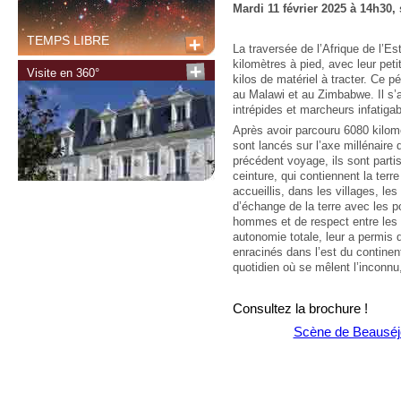
Mardi 11 février 2025 à 14h30,
TEMPS LIBRE
La traversée de l’Afrique de l’
kilomètres à pied, avec leur peti
Visite en 360°
kilos de matériel à tracter. Ce p
au Malawi et au Zimbabwe. Il s’
intrépides et marcheurs infatig
Après avoir parcouru 6080 kilomè
sont lancés sur l’axe millénaire
précédent voyage, ils sont part
ceinture, qui contiennent la terr
accueillis, dans les villages, le
d’échange de la terre avec les p
hommes et de respect entre les 
autonomie totale, leur a permis d
enracinés dans l’est du continen
quotidien où se mêlent l’inconnu
Consultez la brochure !
Scène de Beauséj