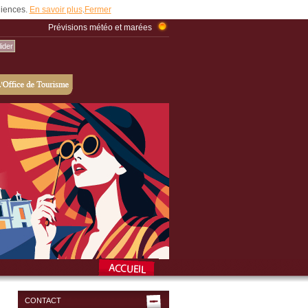
udiences.
En savoir plus
.
Fermer
Prévisions météo et marées
CONTACT