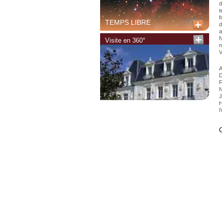
d
t
f
TEMPS LIBRE
d
a
N
Visite en 360°
n
V
A
D
F
N
J
H
l
C