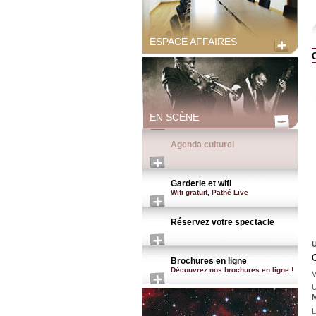
ESPACE AFFAIRES
EN SCÈNE
Agenda culturel
Garderie et wifi
Wifi gratuit, Pathé Live
Réservez votre spectacle
U
Brochures en ligne
Découvrez nos brochures en ligne !
V
M
L