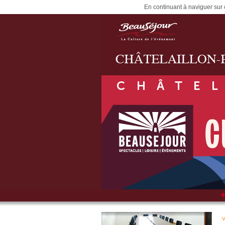
En continuant à naviguer sur c
V