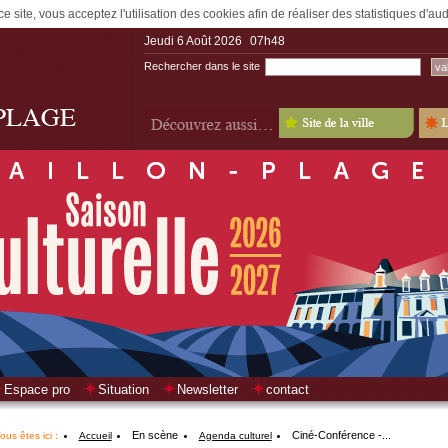
e site, vous acceptez l'utilisation des cookies afin de réaliser des statistiques d'a
Jeudi 6 Août 2026
07h48
Rechercher dans le site
Espace pro
Situation
Newsletter
contact
En scène
Ciné-Conférence -...
ous êtes ici :
Accueil
Agenda culturel