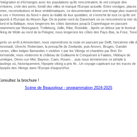
’intégration et d’échanges avec les populations qu’ils rencontraient, ils ont conquis des
erritoires, créé des ports, fondé des villes et marqué l’Europe actuelle. Entre vestiges, places
ortes, reconstitutions et lieux emblématiques, ce documentaire donne une image plus nuanc
e ces « Hommes du Nord » dans la réalité de leur quotidien, et s’enrichit de tout ce qu’ils ont
pporté à l’Europe du Moyen Âge. De la pointe nord du Danemark où se rencontrent la mer d
ord et la Baltique, nous longerons les côtes danoises jusqu’à Copenhague en passant
otamment par Moesgaard, Trelleborg, Jellin, Ribe, Roskilde…Après un détour par le festival
iking de Wolin au nord de la Pologne, nous longerons les côtes des Pays-Bas, la Frise, Texel
près un arrêt à Amsterdam, nous reprendrons la route en passant par Delft, l’ancienne ville 
orestadt, Utrecht, Rotterdam, la presqu’île de Zeelande, puis Anvers, Bruges, Gandet
urnes, villes belges flamandes « visitées » par les Vikings et chantées par Brel. En
ormandie, nous visiterons le château de Guillaume le Conquérant à Falaise, l’Abbaye de
umièges, Dives-sur-Mer, Bayeux, Caen, Rouen… puis nous terminerons ce périple à
astings où, historiquement, l’épopée viking a pris fin...Un voyage captivant sur les traces de
’épopée des Vikings dans l’Europe d’aujourd’hui.
onsultez la brochure !
Scène de Beauséjour - programmation 2024-2025