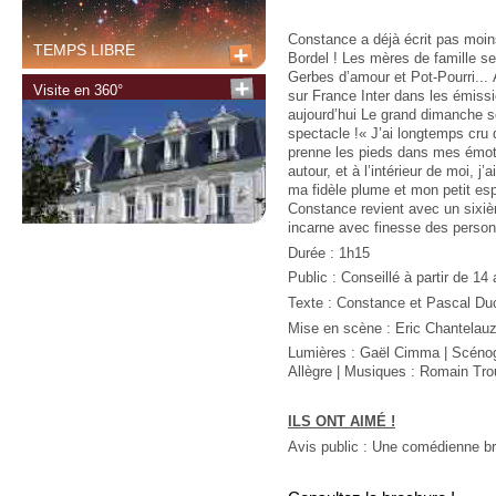
Constance a déjà écrit pas moin
TEMPS LIBRE
Bordel ! Les mères de famille s
Gerbes d’amour et Pot-Pourri... À
Visite en 360°
sur France Inter dans les émissi
aujourd’hui Le grand dimanche s
spectacle !« J’ai longtemps cru 
prenne les pieds dans mes émoti
autour, et à l’intérieur de moi, 
ma fidèle plume et mon petit es
Constance revient avec un sixiè
incarne avec finesse des person
Durée : 1h15
Public : Conseillé à partir de 14
Texte : Constance et Pascal Du
Mise en scène : Eric Chantelau
Lumières : Gaël Cimma | Scénog
Allègre | Musiques : Romain Trou
ILS ONT AIMÉ !
Avis public : Une comédienne br