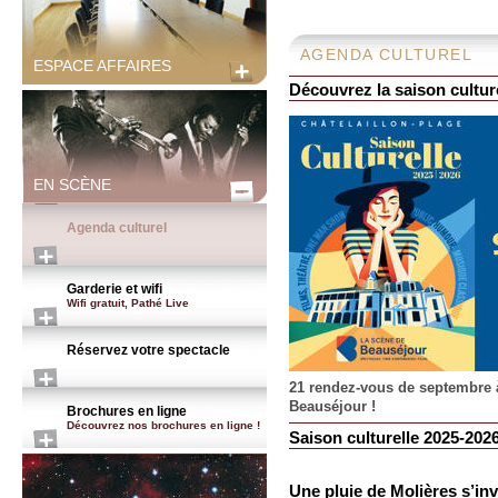
AGENDA CULTUREL
ESPACE AFFAIRES
Découvrez la saison cultur
EN SCÈNE
Agenda culturel
Garderie et wifi
Wifi gratuit, Pathé Live
Réservez votre spectacle
21 rendez-vous de septembre à 
Beauséjour !
Brochures en ligne
Découvrez nos brochures en ligne !
Saison culturelle 2025-202
Une pluie de Molières s’inv