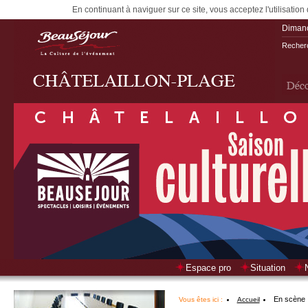
En continuant à naviguer sur ce site, vous acceptez l'utilisation
Diman
Recherc
Espace pro
Situation
En scène
Vous êtes ici :
Accueil