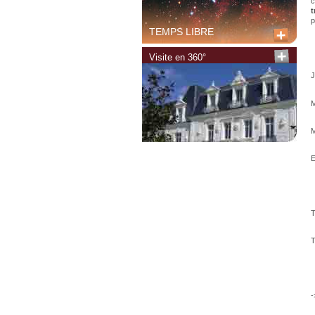
c
t
p
TEMPS LIBRE
Visite en 360°
J
T
T
-