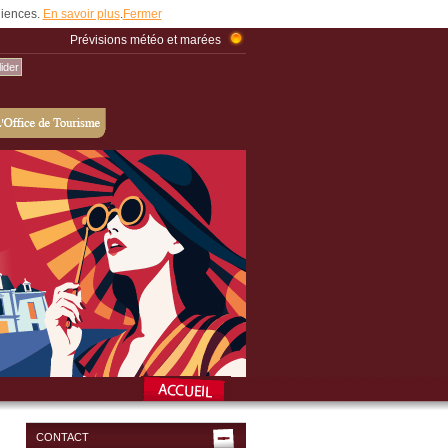
udiences.
En savoir plus
.
Fermer
Prévisions météo et marées
CONTACT