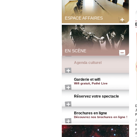
ESPACE AFFAIRES
EN SCÈNE
Agenda culturel
Garderie et wifi
Wifi gratuit, Pathé Live
Réservez votre spectacle
D
J
Brochures en ligne
P
Découvrez nos brochures en ligne !
J
t
p
d