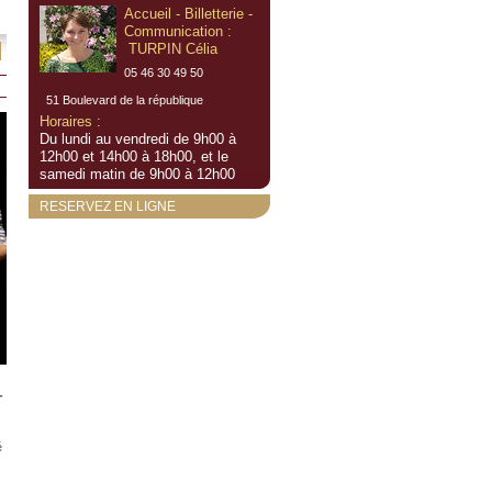
Accueil - Billetterie -
Communication :
TURPIN Célia
05 46 30 49 50
51 Boulevard de la république
Horaires :
Du lundi au vendredi de 9h00 à
12h00 et 14h00 à 18h00, et le
samedi matin de 9h00 à 12h00
RESERVEZ EN LIGNE
-
é