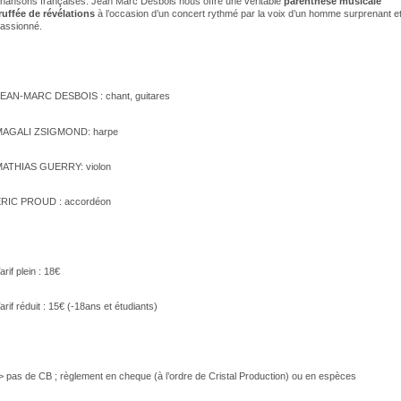
hansons françaises. Jean Marc Desbois nous offre une véritable
parenthèse musicale
ruffée de révélations
à l’occasion d’un concert rythmé par la voix d’un homme surprenant e
assionné.
EAN-MARC DESBOIS : chant, guitares
MAGALI ZSIGMOND: harpe
MATHIAS GUERRY: violon
ERIC PROUD : accordéon
arif plein : 18€
arif réduit : 15€ (-18ans et étudiants)
> pas de CB ; règlement en cheque (à l’ordre de Cristal Production) ou en espèces