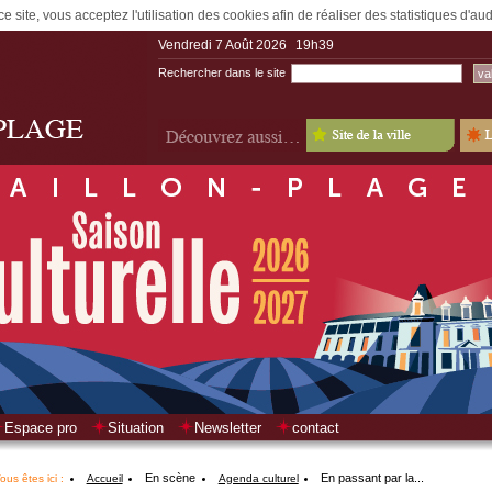
e site, vous acceptez l'utilisation des cookies afin de réaliser des statistiques d'a
Vendredi 7 Août 2026
19h39
Rechercher dans le site
Espace pro
Situation
Newsletter
contact
En scène
En passant par la...
ous êtes ici :
Accueil
Agenda culturel