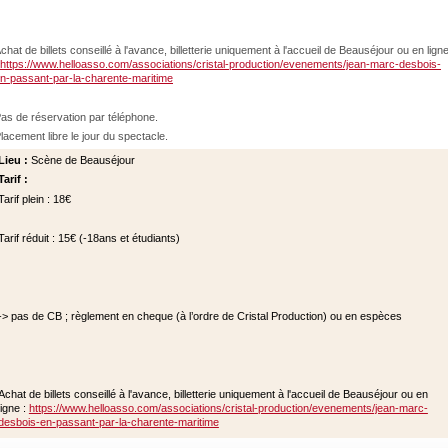
chat de billets conseillé à l'avance, billetterie uniquement à l'accueil de Beauséjour ou en lign
https://www.helloasso.com/associations/cristal-production/evenements/jean-marc-desbois-
n-passant-par-la-charente-maritime
as de réservation par téléphone.
lacement libre le jour du spectacle.
Lieu :
Scène de Beauséjour
Tarif :
Tarif plein : 18€
Tarif réduit : 15€ (-18ans et étudiants)
-> pas de CB ; règlement en cheque (à l’ordre de Cristal Production) ou en espèces
Achat de billets conseillé à l'avance, billetterie uniquement à l'accueil de Beauséjour ou en
ligne :
https://www.helloasso.com/associations/cristal-production/evenements/jean-marc-
desbois-en-passant-par-la-charente-maritime