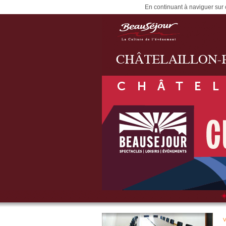
En continuant à naviguer sur c
V