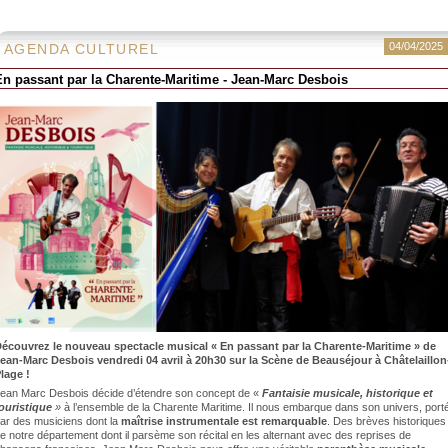
04/04/2025
AGENDA CULTUREL
En passant par la Charente-Maritime - Jean-Marc Desbois
écouvrez le nouveau spectacle musical « En passant par la Charente-Maritime » de
ean-Marc Desbois vendredi 04 avril à 20h30 sur la Scène de Beauséjour à Châtelaillon
lage !
ean Marc Desbois décide d’étendre son concept de «
Fantaisie musicale, historique
et
ouristique
»
à l’ensemble de la Charente Maritime. Il nous embarque dans son univers, port
ar des musiciens dont la
maîtrise instrumentale est remarquable
. Des brèves historiques
e notre département dont il parsème son récital en les alternant avec des reprises de