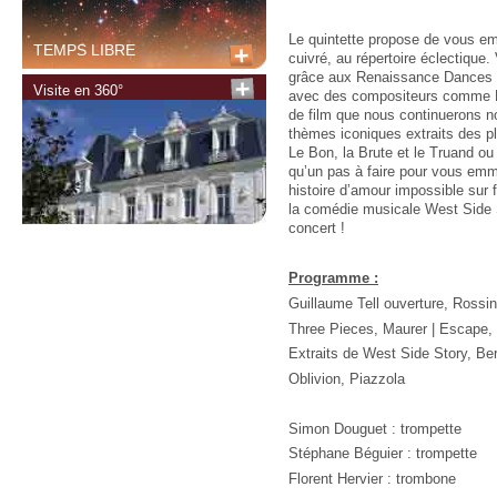
Le quintette propose de vous e
TEMPS LIBRE
cuivré, au répertoire éclectique
grâce aux Renaissance Dances d
Visite en 360°
avec des compositeurs comme Ma
de film que nous continuerons n
thèmes iconiques extraits des p
Le Bon, la Brute et le Truand ou I
qu’un pas à faire pour vous em
histoire d’amour impossible sur
la comédie musicale West Side S
concert !
Programme :
Guillaume Tell ouverture, Rossi
Three Pieces, Maurer | Escape,
Extraits de West Side Story, Be
Oblivion, Piazzola
Simon Douguet : trompette
Stéphane Béguier : trompette
Florent Hervier : trombone