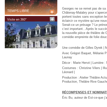
Georges ne se remet pas de sa s
TEMPS LIBRE
Châtenay-Malabry pour s’apercevo
portent toutes sans exception le
Visite en 360°
éclaircir ce mystère qu’une nouv
Serait-ce un présage ? Le prén
c’est important…Après le succès
la nouvelle pièce de théâtre de 
comédie empreinte de folie douce
Une comédie de Gilles Dyrek | 
Avec Grégori Baquet, Mélanie 
Launay
Décor : Marie Hervé | Lumière : 
Costumes : Christine Vilers | Illu
Léonard |
Production : Atelier Théâtre Act
Production, Théâtre Rive Gau
RÉCOMPENSES ET NOMINATI
Éric Bu, auteur de Est-ce-que j’