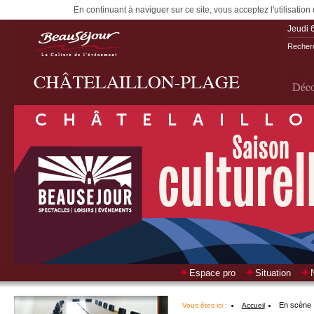
En continuant à naviguer sur ce site, vous acceptez l'utilisation
Jeudi 
Recherc
Espace pro
Situation
En scène
Vous êtes ici :
Accueil