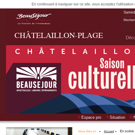
En continuant à naviguer sur ce site, vous acceptez l'utilisation
Samedi
Recherc
Espace pro
Situation
En scène
Vous êtes ici :
Accueil