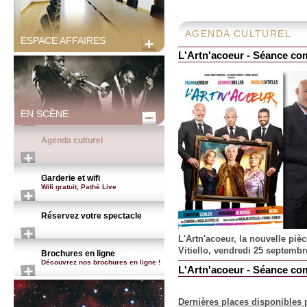
AGENDA CULTUREL
ESPACE AFFAIRES
L'Artn'acoeur - Séance co
EN SCÈNE
Agenda culturel
Garderie et wifi
Wifi gratuit, Pathé Live
Réservez votre spectacle
L'Artn'acoeur, la nouvelle piè
Vitiello, vendredi 25 septembr
Brochures en ligne
Découvrez nos brochures en ligne !
L'Artn'acoeur - Séance co
Dernières places disponibles p