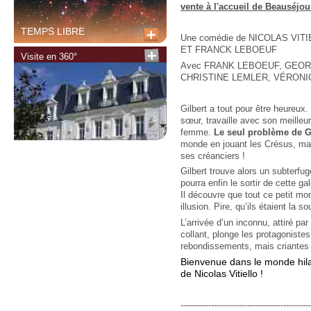
vente à l'accueil de Beauséjou
TEMPS LIBRE
Une comédie de NICOLAS VITI
ET FRANCK LEBOEUF
Visite en 360°
Avec FRANK LEBOEUF, GEOR
CHRISTINE LEMLER, VÉRON
Gilbert a tout pour être heureux. 
sœur, travaille avec son meilleur
femme.
Le seul problème de Gil
monde en jouant les Crésus, mais 
ses créanciers !
Gilbert trouve alors un subterfug
pourra enfin le sortir de cette ga
Il découvre que tout ce petit mo
illusion. Pire, qu’ils étaient la s
L’arrivée d’un inconnu, attiré 
collant, plonge les protagoniste
rebondissements, mais criantes
Bienvenue dans le monde hilar
de Nicolas Vitiello !
----------------------------------------------