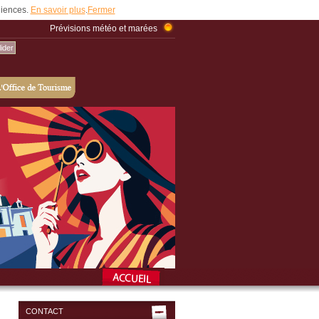
udiences.
En savoir plus
.
Fermer
Prévisions météo et marées
CONTACT