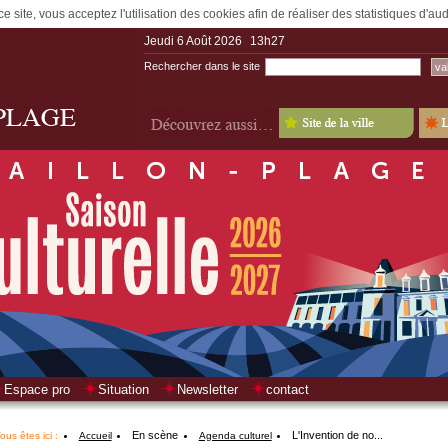
e site, vous acceptez l'utilisation des cookies afin de réaliser des statistiques d'a
Jeudi 6 Août 2026
13h27
Rechercher dans le site
Espace pro
Situation
Newsletter
contact
En scène
L'Invention de no...
ous êtes ici :
Accueil
Agenda culturel