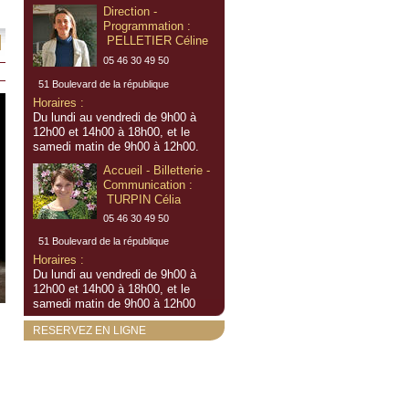
Direction -
Programmation :
PELLETIER Céline
05 46 30 49 50
51 Boulevard de la république
Horaires :
Du lundi au vendredi de 9h00 à
12h00 et 14h00 à 18h00, et le
samedi matin de 9h00 à 12h00.
Accueil - Billetterie -
Communication :
TURPIN Célia
05 46 30 49 50
51 Boulevard de la république
Horaires :
Du lundi au vendredi de 9h00 à
12h00 et 14h00 à 18h00, et le
samedi matin de 9h00 à 12h00
RESERVEZ EN LIGNE