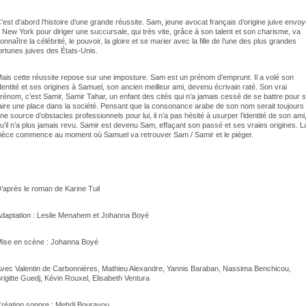
’est d’abord l’histoire d’une grande réussite. Sam, jeune avocat français d’origine juive envo
 New York pour diriger une succursale, qui très vite, grâce à son talent et son charisme, va
onnaître la célébrité, le pouvoir, la gloire et se marier avec la fille de l’une des plus grandes
ortunes juives des États-Unis.
ais cette réussite repose sur une imposture. Sam est un prénom d’emprunt. Il a volé son
dentité et ses origines à Samuel, son ancien meilleur ami, devenu écrivain raté. Son vrai
rénom, c’est Samir, Samir Tahar, un enfant des cités qui n’a jamais cessé de se battre pour 
aire une place dans la société. Pensant que la consonance arabe de son nom serait toujours
ne source d’obstacles professionnels pour lui, il n’a pas hésité à usurper l’identité de son ami
u’il n’a plus jamais revu. Samir est devenu Sam, effaçant son passé et ses vraies origines. L
ièce commence au moment où Samuel va retrouver Sam / Samir et le piéger.
’après le roman de Karine Tuil
daptation : Leslie Menahem et Johanna Boyé
ise en scène : Johanna Boyé
vec Valentin de Carbonnières, Mathieu Alexandre, Yannis Baraban, Nassima Benchicou,
rigitte Guedj, Kévin Rouxel, Elisabeth Ventura
réation sonore : Mehdi Bourayou