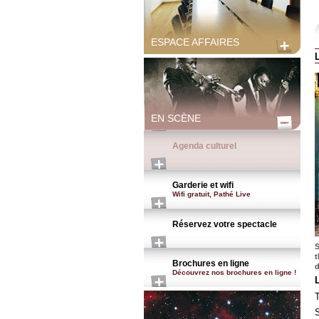
ESPACE AFFAIRES
EN SCÈNE
Agenda culturel
Garderie et wifi
Wifi gratuit, Pathé Live
Réservez votre spectacle
S
t
Brochures en ligne
d
Découvrez nos brochures en ligne !
S