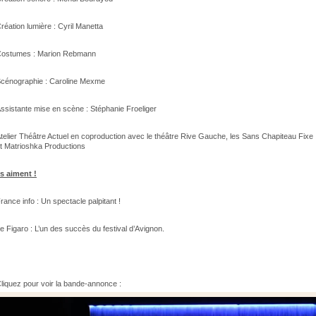
réation lumière : Cyril Manetta
ostumes : Marion Rebmann
cénographie : Caroline Mexme
ssistante mise en scène : Stéphanie Froeliger
telier Théâtre Actuel en coproduction avec le théâtre Rive Gauche, les Sans Chapiteau Fixe
t Matrioshka Productions
ls aiment !
rance info : Un spectacle palpitant !
e Figaro : L’un des succès du festival d’Avignon.
liquez pour voir la bande-annonce :