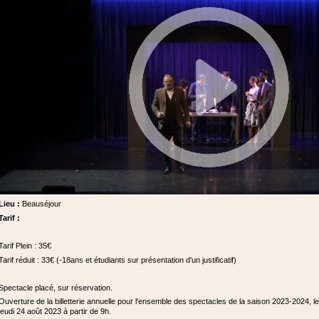
Lieu :
Beauséjour
Tarif :
Tarif Plein : 35€
Tarif réduit : 33€ (-18ans et étudiants sur présentation d'un justificatif)
Spectacle placé, sur réservation.
Ouverture de la billetterie annuelle pour l'ensemble des spectacles de la saison 2023-2024, le
jeudi 24 août 2023 à partir de 9h.