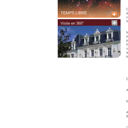
C
TEMPS LIBRE
à
c
f
Visite en 360°
M
i
p
f
u
q
p
D
A
M
A
B
C