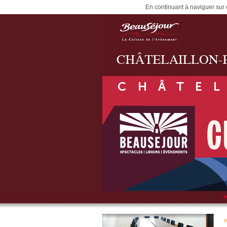
En continuant à naviguer sur c
V