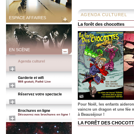
AGENDA CULTUREL
ESPACE AFFAIRES
La forêt des chocottes
EN SCÈNE
Agenda culturel
Garderie et wifi
Wifi gratuit, Pathé Live
Réservez votre spectacle
Pour Noël, les enfants aideron
vaincre un dragon et une fée
Brochures en ligne
à Beauséjour !
Découvrez nos brochures en ligne !
LA FORÊT DES CHOCOT