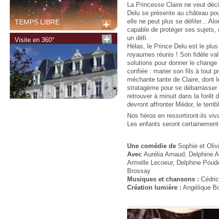
La Princesse Claire ne veut déc
Delu se présente au château pour
TEMPS LIBRE
elle ne peut plus se défiler... Alo
capable de protéger ses sujets, e
un défi.
Visite en 360°
Hélas, le Prince Delu est le plus
royaumes réunis ! Son fidèle val
solutions pour donner le change 
confiée : marier son fils à tout p
méchante tante de Claire, dont l
stratagème pour se débarrasser 
retrouver à minuit dans la forêt 
devront affronter Médor, le terri
Nos héros en ressortiront-ils viv
Les enfants seront certainemen
Une comédie de
Sophie et Oliv
Avec
Aurélia Arnaud, Delphine Al
Armelle Lecoeur, Delphine Poudo
Brossay
Musiques et chansons :
Cédric
Création lumière :
Angélique B