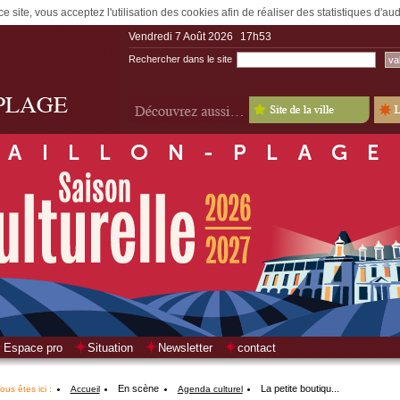
e site, vous acceptez l'utilisation des cookies afin de réaliser des statistiques d'a
Vendredi 7 Août 2026
17h53
Rechercher dans le site
Espace pro
Situation
Newsletter
contact
En scène
La petite boutiqu...
ous êtes ici :
Accueil
Agenda culturel