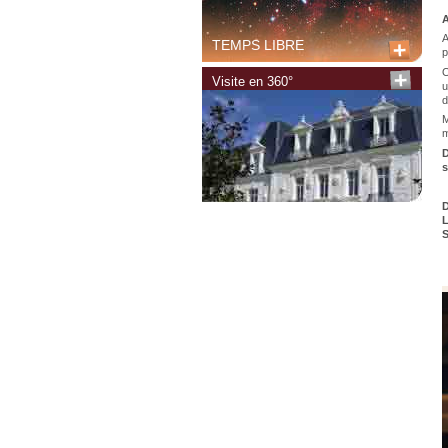
A
A
TEMPS LIBRE
p
O
Visite en 360°
u
d
M
m
D
s
D
L
S