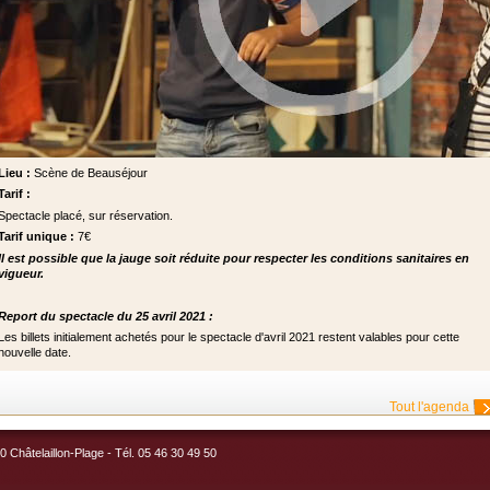
Lieu :
Scène de Beauséjour
Tarif :
Spectacle placé, sur réservation.
Tarif unique :
7€
Il est possible que la jauge soit réduite pour respecter les conditions sanitaires en
vigueur.
Report du spectacle du 25 avril 2021 :
Les billets initialement achetés pour le spectacle d'avril 2021 restent valables pour cette
nouvelle date.
Tout l'agenda
 Châtelaillon-Plage - Tél. 05 46 30 49 50