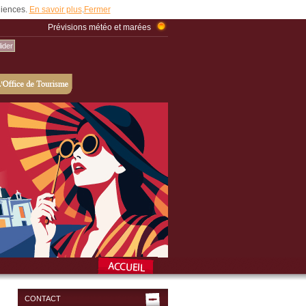
udiences.
En savoir plus
.
Fermer
Prévisions météo et marées
CONTACT