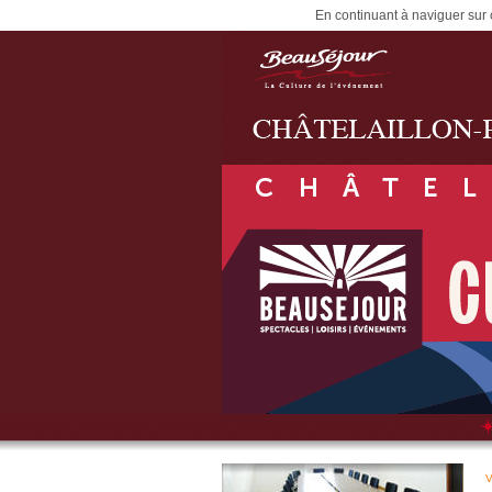
En continuant à naviguer sur c
V