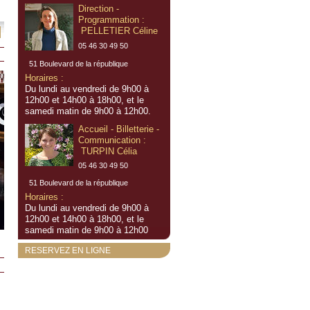
Direction -
Programmation :
PELLETIER Céline
05 46 30 49 50
51 Boulevard de la république
Horaires :
Du lundi au vendredi de 9h00 à
12h00 et 14h00 à 18h00, et le
samedi matin de 9h00 à 12h00.
Accueil - Billetterie -
Communication :
TURPIN Célia
05 46 30 49 50
51 Boulevard de la république
Horaires :
Du lundi au vendredi de 9h00 à
12h00 et 14h00 à 18h00, et le
samedi matin de 9h00 à 12h00
RESERVEZ EN LIGNE