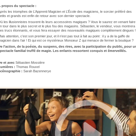
 propos du spectacle :
près les triomphes de L’Apprenti Magicien et L’École des magiciens, le sorcier préféré des
etits et grands est enfin de retour avec son dernier spectacle.
ù les illusionnistes trouvent-ils leurs accessoires magiques ? Vous le saurez en venant faire
n tour dans le plus secret et le plus fou des magasins. Sébastien, le vendeur, vous montrera
es trucs étonnants, et vous fera essayer des nouveautés magiques complètement dingues 
ais attention, c’est son premier jour, et il n’est pas tout à fait au point : il y a de la gaffe de
agicien dans l’air ! Et qui est ce mystérieux Monsieur Z qui menace de fermer la boutique ?
e l’action, de la poésie, du suspens, des rires, avec la participation du public, pour u
pectacle familial truffé de magie. Les enfants ressortent conquis et émerveillés.
e et avec
Sébastien Mossière
umières :
Thomas Rouxel
cénographie :
Sarah Bazennerye