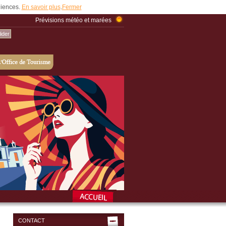
udiences.
En savoir plus
.
Fermer
Prévisions météo et marées
CONTACT