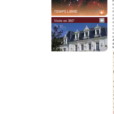
P
b
c
TEMPS LIBRE
R
m
R
Visite en 360°
d
s
C
e
p
A
d
b