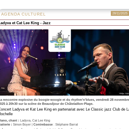
28/11/2025
AGENDA CULTUREL
Ladyva et Cat Lee King - Jazz
a rencontre explosive du boogie-woogie et du rhythm’n’blues, vendredi 28 novembr
025 à 20h30 sur la scène de Beauséjour de Châtelaillon-Plage.
oncert Ladyva et Kat Lee King en partenariat avec Le Classic jazz Club de L
Rochelle
iano, chant :
Ladyva, Cat Lee King
atterie :
Simon Boyer |
Contrebasse
: Stéphane Barral