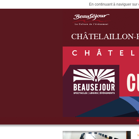
En continuant à naviguer sur c
V