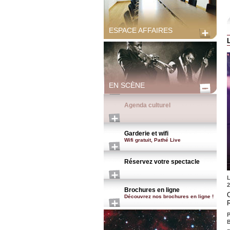
ESPACE AFFAIRES
EN SCÈNE
Agenda culturel
Garderie et wifi
Wifi gratuit, Pathé Live
Réservez votre spectacle
L
2
Brochures en ligne
C
Découvrez nos brochures en ligne !
P
B