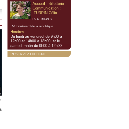
Accueil - Billetterie -
Communication :
TURPIN Célia
05 46 30 49 50
51 Boulevard de la république
Horaires :
Du lundi au vendredi de 9h00 à
12h00 et 14h00 à 18h00, et le
samedi matin de 9h00 à 12h00
RESERVEZ EN LIGNE
e
a