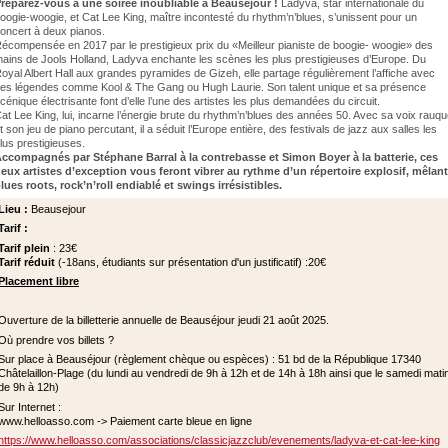
réparez-vous à une soirée inoubliable à Beauséjour !
Ladyva, star internationale du
oogie-woogie, et Cat Lee King, maître incontesté du rhythm’n’blues, s’unissent pour un
oncert à deux pianos.
écompensée en 2017 par le prestigieux prix du «Meilleur pianiste de boogie- woogie» des
ains de Jools Holland, Ladyva enchante les scènes les plus prestigieuses d’Europe. Du
oyal Albert Hall aux grandes pyramides de Gizeh, elle partage régulièrement l’affiche avec
es légendes comme Kool & The Gang ou Hugh Laurie. Son talent unique et sa présence
cénique électrisante font d’elle l’une des artistes les plus demandées du circuit.
at Lee King, lui, incarne l’énergie brute du rhythm’n’blues des années 50. Avec sa voix rauq
t son jeu de piano percutant, il a séduit l’Europe entière, des festivals de jazz aux salles les
lus prestigieuses.
ccompagnés par Stéphane Barral à la contrebasse et Simon Boyer à la batterie, ces
eux artistes d’exception vous feront vibrer au rythme d’un répertoire explosif, mêlant
lues roots, rock’n’roll endiablé et swings irrésistibles.
Lieu :
Beausejour
Tarif :
Tarif plein
: 23€
Tarif réduit
(-18ans, étudiants sur présentation d'un justificatif) :20€
Placement libre
Ouverture de la billetterie annuelle de Beauséjour jeudi 21 août 2025.
Où prendre vos billets ?
Sur place à Beauséjour (règlement chèque ou espèces) : 51 bd de la République 17340
Châtelaillon-Plage (du lundi au vendredi de 9h à 12h et de 14h à 18h ainsi que le samedi mati
de 9h à 12h)
Sur Internet :
www.helloasso.com -> Paiement carte bleue en ligne
https://www.helloasso.com/associations/classicjazzclub/evenements/ladyva-et-cat-lee-king