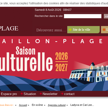
e site, vous acceptez l'utilisation des cookies afin de réaliser des statistiques d'a
Samedi 8 Août 2026
08h07
Rechercher dans le site
Espace pro
Situation
Newsletter
contact
En scène
Ladyva et Cat Lee...
ous êtes ici :
Accueil
Agenda culturel