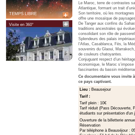
Le Maroc, terre de contrastes sa
Atlantique, formant un trait d’uni
TEMPS LIBRE
Son territoire, où les montagnes
offre une mosaïque de paysages 
De Tanger aux confins du Sahara
Visite en 360°
traditions ancestrales qui évolu
consolidant son rôle de passerel
Splendeurs des palais impériaux
l’Atlas, Casablanca, Fès, la Méd
souvenirs du Glaoui, Marrakech
de couleurs chatoyantes.
Conjuguant respect d’un héritag
économique, le Maroc s’impose 
fascinantes du bassin méditerr
Ce documentaire vous invite à
ce pays captivant.
Lieu :
Beausejour
Tarif :
Tarif plein : 10€
Tarif réduit (Pass Découverte, 
étudiants sur présentation d'un j
Ouverture de la billetterie annu
Réservation
Par téléphone à Beauséjour : 0