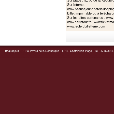
Sur place : 51 bd de la Républi
Sur Internet :
www.beausejour-chatelaillonplag
Billet imprimable ou à téléchar
Sur les sites partenaires : www
www.carrefour.fr / www.ticketma
www.leclercbilletterie.com
Beauséjour - 51 Boulevard de la République - 17340 Châtelaillon-Plage - Tél. 05 46 30 4