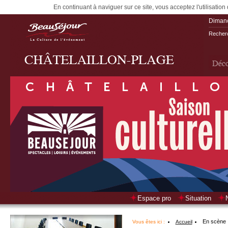
En continuant à naviguer sur ce site, vous acceptez l'utilisation
Diman
Recherc
Espace pro
Situation
En scène
Vous êtes ici :
Accueil