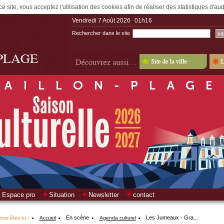
e site, vous acceptez l'utilisation des cookies afin de réaliser des statistiques d'a
Vendredi 7 Août 2026
01h16
Rechercher dans le site
Espace pro
Situation
Newsletter
contact
En scène
Les Jumeaux - Gra...
ous êtes ici :
Accueil
Agenda culturel