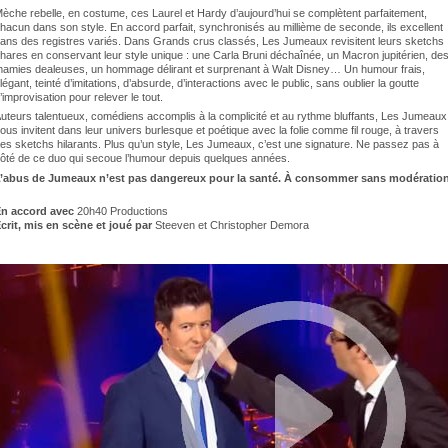
èche rebelle, en costume, ces Laurel et Hardy d’aujourd’hui se complètent parfaitement,
hacun dans son style. En accord parfait, synchronisés au millième de seconde, ils excellent
ans des registres variés. Dans Grands crus classés, Les Jumeaux revisitent leurs sketchs
hares en conservant leur style unique : une Carla Bruni déchaînée, un Macron jupitérien, de
amies dealeuses, un hommage délirant et surprenant à Walt Disney… Un humour frais,
légant, teinté d’imitations, d’absurde, d’interactions avec le public, sans oublier la goutte
’improvisation pour relever le tout.
uteurs talentueux, comédiens accomplis à la complicité et au rythme bluffants, Les Jumeaux
ous invitent dans leur univers burlesque et poétique avec la folie comme fil rouge, à travers
es sketchs hilarants. Plus qu’un style, Les Jumeaux, c’est une signature. Ne passez pas à
ôté de ce duo qui secoue l’humour depuis quelques années.
’abus de Jumeaux n’est pas dangereux pour la santé. À consommer sans modératio
n accord avec
20h40 Productions
crit, mis en scène et joué par
Steeven et Christopher Demora