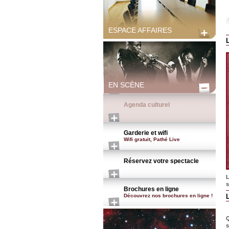
ESPACE AFFAIRES
EN SCÈNE
Agenda culturel
Garderie et wifi
Wifi gratuit, Pathé Live
Réservez votre spectacle
L
s
Brochures en ligne
Découvrez nos brochures en ligne !
Q
s