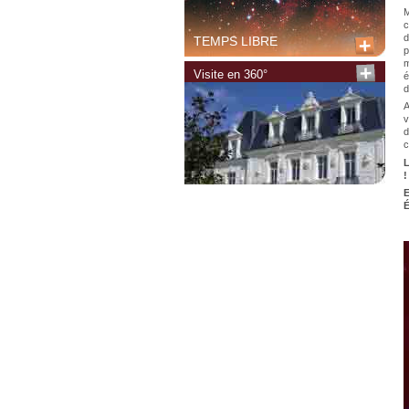
M
c
d
TEMPS LIBRE
p
m
Visite en 360°
é
d
A
v
d
c
L
!
E
É