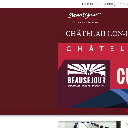
En continuant à naviguer sur c
V