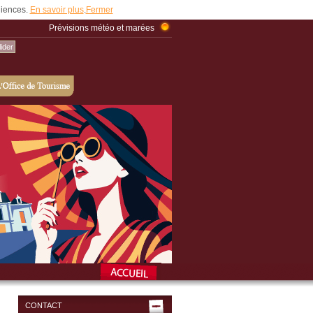
udiences.
En savoir plus
.
Fermer
Prévisions météo et marées
CONTACT