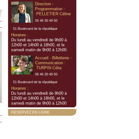
Direction -
Programmation :
PELLETIER Céline
05 46 30 49 50
51 Boulevard de la république
Horaires :
Du lundi au vendredi de 9h00 à
12h00 et 14h00 à 18h00, et le
samedi matin de 9h00 à 12h00.
Accueil - Billetterie -
Communication :
TURPIN Célia
05 46 30 49 50
51 Boulevard de la république
Horaires :
Du lundi au vendredi de 9h00 à
12h00 et 14h00 à 18h00, et le
samedi matin de 9h00 à 12h00
RESERVEZ EN LIGNE