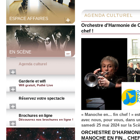
AGENDA CULTUREL
ESPACE AFFAIRES
Orchestre d'Harmonie de Ch
chef !
EN SCÈNE
Agenda culturel
Garderie et wifi
Wifi gratuit, Pathé Live
Réservez votre spectacle
« Manoche en... fin chef ! » es
Brochures en ligne
avec nous, pour vous, dans un
Découvrez nos brochures en ligne !
samedi 25 mai 2024 sur la Sc
ORCHESTRE D'HARMONIE
MANOCHE EN FIN... CHEF