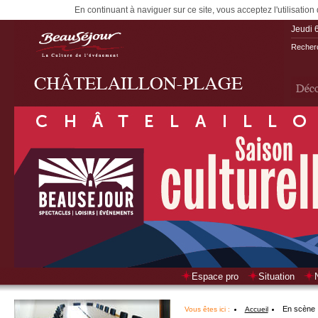
En continuant à naviguer sur ce site, vous acceptez l'utilisation
Jeudi 
Recherc
Espace pro
Situation
En scène
Vous êtes ici :
Accueil