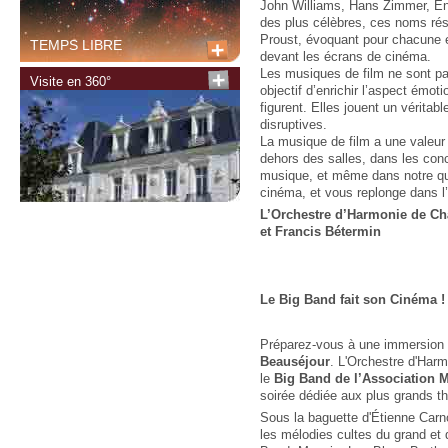
John Williams, Hans Zimmer, En
des plus célèbres, ces noms ré
Proust, évoquant pour chacune
TEMPS LIBRE
devant les écrans de cinéma.
Les musiques de film ne sont pa
Visite en 360°
objectif d’enrichir l’aspect émo
figurent. Elles jouent un véritable
disruptives.
La musique de film a une valeur 
dehors des salles, dans les conc
musique, et même dans notre quo
cinéma, et vous replonge dans l
L’Orchestre d’Harmonie de Châ
et Francis Bétermin
Le Big Band fait son Cinéma !
Préparez-vous à une immersion 
Beauséjour
. L'Orchestre d'Harmo
le
Big Band de
l’Association 
soirée dédiée aux plus grands 
Sous la baguette d'Étienne Carn
les mélodies cultes du grand et