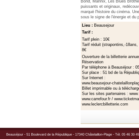
Bond, Mannix, Les Blues Brother
puissants et originaux, redécouv
marqué l'histoire du cinéma. Une
sous le signe de l'énergie et du
Lieu :
Beausejour
Tarif :
Tarif plein : 10€
Tarif réduit (strapontins,-18ans, 
8€
Ouverture de la billetterie annu
Réservation
Par téléphone à Beauséjour : 0
Sur place : 51 bd de la Républi
Sur Internet :
www.beausejour-chatelaillonplag
Billet imprimable ou à téléchar
Sur les sites partenaires : www
www.carrefour.fr / www.ticketma
www.leclercbilletterie.com
Beauséjour - 51 Boulevard de la République - 17340 Châtelaillon-Plage - Tél. 05 46 30 4