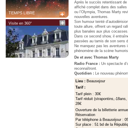
Après le succès retentissant de 
affiché complet dans des salles 
ou l’Olympia, Thomas Marty revi
TEMPS LIBRE
nouvelles aventures.
Son humour teinté d’autodérision
Visite en 360°
toute allure, offrent un regard ra
plus banales aux plus cocasses
Dans ce second show, il entraîne
passées au tamis de son sens d
Ne manquez pas les aventures i
phénomène de la scène humorist
De et avec Thomas Marty
Radio France :
Un spectacle d’
reconnaîtront.
Quotidien :
Le nouveau phénom
Lieu :
Beausejour
Tarif :
Tarif plein : 30€
Tarif réduit (strapontins,-18ans, 
28€
Ouverture de la billetterie annu
Réservation
Par téléphone à Beauséjour : 0
Sur place : 51 bd de la Républi