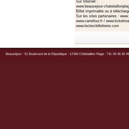
Sur Internet :
www.beausejour-chatelaillonplag
Billet imprimable ou à téléchar
Sur les sites partenaires : www
www.carrefour.fr / www.ticketma
www.leclercbilletterie.com
Beauséjour - 51 Boulevard de la République - 17340 Châtelaillon-Plage - Tél. 05 46 30 4