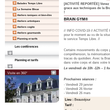
Balades Temps Libre
[ACTIVITÉ REPORTÉE] Venez fair
grace aux techniques de la Br
La Semaine Bleue
!
Ateliers toniques et bien-être
BRAIN GYM®
Ateliers artistiques
Ateliers cogito
// INFO COVID-19 // ACTIVITÉ R
Ateliers gourmands
pour le moment au vu de la situa
Planning et tarifs
le service Temps Libre. //
Les conférences
Certains mouvements du corps peu
compréhension, la mémorisation..
tracas du quotidien. Avec la Br
Planning et tarifs
dans votre corps et dans votre t
Le vendredi de 10h -12h – 1 fo
Visite en 360°
Prochaines séances :
- Vendredi 29 janvier
- Vendredi 26 février
- Vendredi 26 mars
Lieu :
Beauséjour
Tarif :