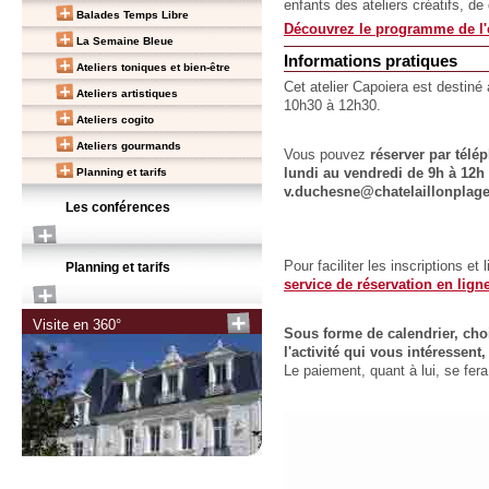
enfants des ateliers créatifs, de
Balades Temps Libre
Découvrez le programme de l'e
La Semaine Bleue
Informations pratiques
Ateliers toniques et bien-être
Cet atelier Capoiera est destiné
Ateliers artistiques
10h30 à 12h30.
Ateliers cogito
Ateliers gourmands
Vous pouvez
réserver par télé
Planning et tarifs
lundi au vendredi de 9h à 12h e
v.duchesne@chatelaillonplage
Les conférences
Pour faciliter les inscriptions et
Planning et tarifs
service de réservation en lign
Visite en 360°
Sous forme de calendrier, choi
l'activité qui vous intéressen
Le paiement, quant à lui, se fe