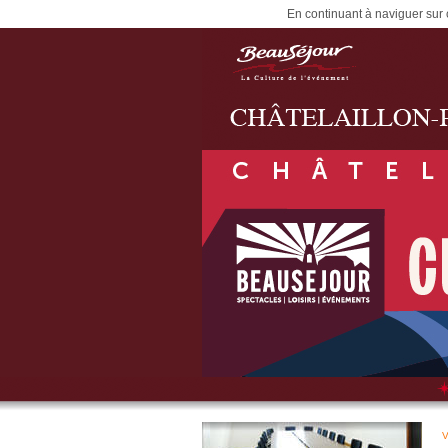
En continuant à naviguer sur c
V