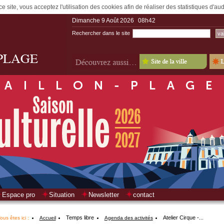
e site, vous acceptez l'utilisation des cookies afin de réaliser des statistiques d'a
Dimanche 9 Août 2026
08h42
Rechercher dans le site
Espace pro
Situation
Newsletter
contact
Temps libre
Atelier Cirque -...
ous êtes ici :
Accueil
Agenda des activités