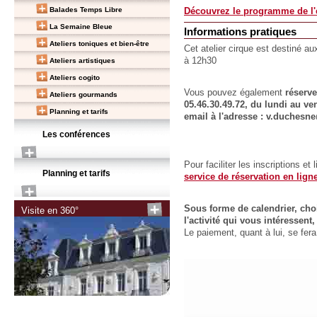
Balades Temps Libre
Découvrez le programme de l'e
La Semaine Bleue
Informations pratiques
Ateliers toniques et bien-être
Cet atelier cirque est destiné a
à 12h30
Ateliers artistiques
Ateliers cogito
Vous pouvez également
réserv
Ateliers gourmands
05.46.30.49.72, du lundi au ve
Planning et tarifs
email à l'adresse : v.duchesne
Les conférences
Pour faciliter les inscriptions et
Planning et tarifs
service de réservation en lign
Sous forme de calendrier, choi
Visite en 360°
l'activité qui vous intéressen
Le paiement, quant à lui, se fe