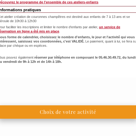
écouvrez le programme de l'ensemble de ces ateliers-enfants
Informations pratiques
et atelier création de couronnes champêtres est destiné aux enfants de 7 à 13 ans et se
éroule de 10h30 à 12h30
our faciliter les inscriptions et limiter le nombre d'enfants par atelier,
un service de
éservation en ligne a été mis en place
.
ous forme de calendrier, choisissez le nombre d'enfants, le jour et l'activité qui vous
ntéressent, saisissez vos coordonnées, c'est VALIDÉ.
Le paiement, quant à lui, se fera s
lace par chèque ou en espèces.
ous pouvez également
réserver par téléphone en composant le 05.46.30.49.72, du lundi
u vendredi de 9h à 12h et de 14h à 18h.