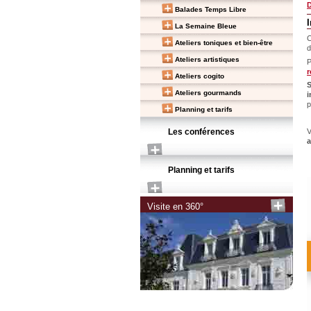
D
Balades Temps Libre
La Semaine Bleue
C
Ateliers toniques et bien-être
d
Ateliers artistiques
P
r
Ateliers cogito
S
Ateliers gourmands
i
p
Planning et tarifs
Les conférences
V
a
Planning et tarifs
Visite en 360°