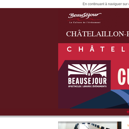
En continuant à naviguer sur c
V