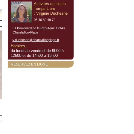
Activités de loisirs -
Temps Libre
: Virginie Duchesne
05 46 30 49 72
51 Boulevard de la Répulique 17340
Châtelaillon-Plage
v.duchesne@chatelaillonplage.fr
Horaires :
du lundi au vendredi de 9h00 à
12h00 et de 14h00 à 18h00
RESERVEZ EN LIGNE