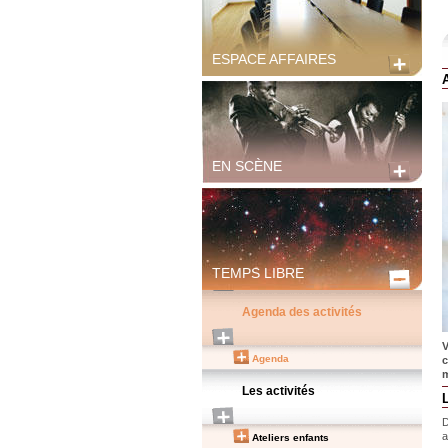
ESPACE AFFAIRES
EN SCÈNE
TEMPS LIBRE
Agenda des activités
V
Agenda
c
m
Les activités
D
a
Ateliers enfants