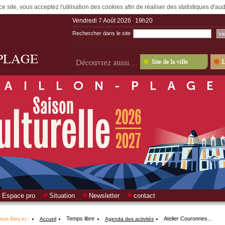
e site, vous acceptez l'utilisation des cookies afin de réaliser des statistiques d'a
Vendredi 7 Août 2026
19h20
Rechercher dans le site
Espace pro
Situation
Newsletter
contact
Temps libre
Atelier Couronnes...
ous êtes ici :
Accueil
Agenda des activités