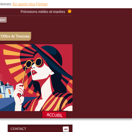
udiences.
En savoir plus
.
Fermer
Prévisions météo et marées
CONTACT