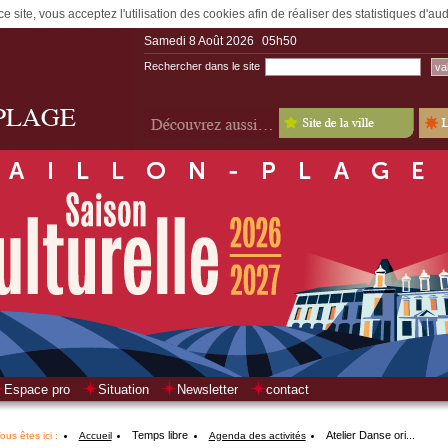
e site, vous acceptez l'utilisation des cookies afin de réaliser des statistiques d'a
Samedi 8 Août 2026
05h50
Rechercher dans le site
Espace pro
Situation
Newsletter
contact
Temps libre
Atelier Danse ori...
ous êtes ici :
Accueil
Agenda des activités