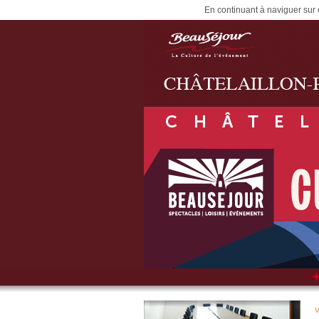
En continuant à naviguer sur c
V