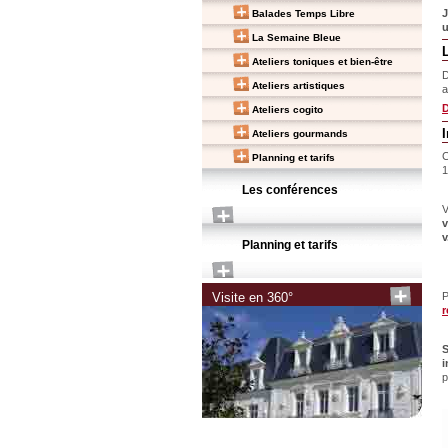
J
Balades Temps Libre
u
La Semaine Bleue
Ateliers toniques et bien-être
D
Ateliers artistiques
a
D
Ateliers cogito
Ateliers gourmands
C
Planning et tarifs
1
Les conférences
V
v
v
Planning et tarifs
P
Visite en 360°
r
S
i
p