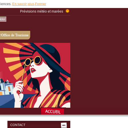
udiences.
En savoir plus
.
Fermer
Prévisions météo et marées
CONTACT