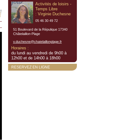
Activités de loisirs -
Temps Libre
: Virginie Duchesne
05 46 30 49 72
51 Boulevard de la Répulique 17340
Châtelaillon-Plage
v.duchesne@chatelaillonplage.fr
Horaires :
du lundi au vendredi de 9h00 à
12h00 et de 14h00 à 18h00
RESERVEZ EN LIGNE