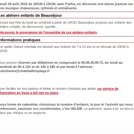
eudi 18 août 2022 de 10h30 à 12h30, avec Fatiha, on découvre une danse joyeuse sur
ne musique chaleureuse, rythmée et entraînante.
Les ateliers enfants de Beauséjour
urant tout l'été du lundi au vendredi à partir de 10h30, Beauséjour propose aux enfants des
teliers créatifs, de découverte, sportifs...
écouvrez le programme de l'ensemble de ces ateliers-enfants
Informations pratiques
et atelier Danse orientale est destiné aux enfants de 7 à 13 ans et se déroule de 10h30 à
2h30.
ous pouvez
réserver par téléphone en composant le 05.46.30.49.72, du lundi au
endredi de 9h à 12h et de 14h à 18h et par email à l'adresse :
.duchesne@chatelaillonplage.fr
our faciliter les inscriptions et limiter le nombre d'enfants par atelier,
un service de
éservation en ligne a été mis en place
.
ous forme de calendrier, choisissez le nombre d'enfants, le jour et l'activité qui vous
ntéressent, saisissez vos coordonnées, c'est VALIDÉ.
Le paiement, quant à lui, se fera s
lace par chèque ou en espèces.