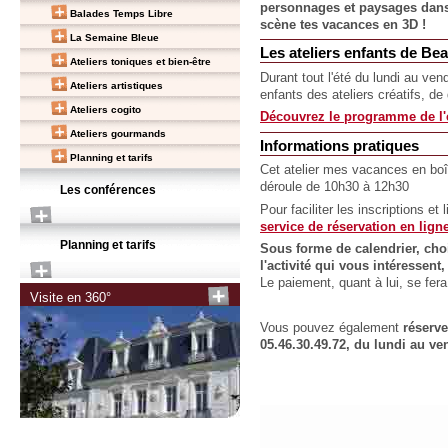
personnages et paysages dans 
Balades Temps Libre
scène tes vacances en 3D !
La Semaine Bleue
Les ateliers enfants de Be
Ateliers toniques et bien-être
Durant tout l'été du lundi au ve
Ateliers artistiques
enfants des ateliers créatifs, de
Ateliers cogito
Découvrez le programme de l'e
Ateliers gourmands
Informations pratiques
Planning et tarifs
Cet atelier mes vacances en boî
déroule de 10h30 à 12h30
Les conférences
Pour faciliter les inscriptions et
service de réservation en lign
Planning et tarifs
Sous forme de calendrier, choi
l'activité qui vous intéressen
Le paiement, quant à lui, se fe
Visite en 360°
Vous pouvez également
réserv
05.46.30.49.72, du lundi au ve