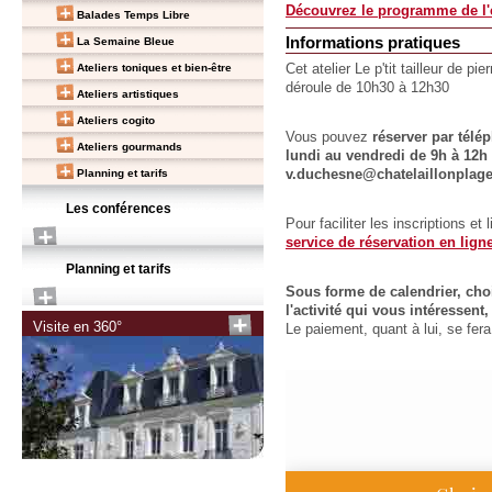
Découvrez le programme de l'e
Balades Temps Libre
Informations pratiques
La Semaine Bleue
Ateliers toniques et bien-être
Cet atelier Le p'tit tailleur de p
déroule de 10h30 à 12h30
Ateliers artistiques
Ateliers cogito
Vous pouvez
réserver par télé
Ateliers gourmands
lundi au vendredi de 9h à 12h e
Planning et tarifs
v.duchesne@chatelaillonplage
Les conférences
Pour faciliter les inscriptions et
service de réservation en lign
Planning et tarifs
Sous forme de calendrier, choi
l'activité qui vous intéressen
Visite en 360°
Le paiement, quant à lui, se fe