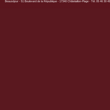
Beauséjour - 51 Boulevard de la République - 17340 Châtelaillon-Plage - Tél. 05 46 30 4