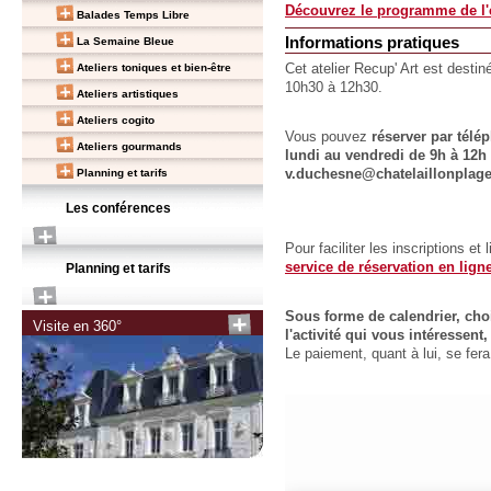
Découvrez le programme de l'e
Balades Temps Libre
Informations pratiques
La Semaine Bleue
Ateliers toniques et bien-être
Cet atelier Recup' Art est desti
10h30 à 12h30.
Ateliers artistiques
Ateliers cogito
Vous pouvez
réserver par télé
Ateliers gourmands
lundi au vendredi de 9h à 12h e
Planning et tarifs
v.duchesne@chatelaillonplage
Les conférences
Pour faciliter les inscriptions et
service de réservation en lign
Planning et tarifs
Sous forme de calendrier, choi
Visite en 360°
l'activité qui vous intéressen
Le paiement, quant à lui, se fe