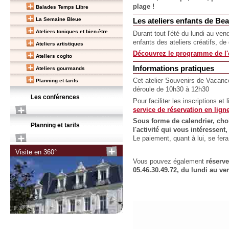
plage !
Balades Temps Libre
La Semaine Bleue
Les ateliers enfants de Be
Ateliers toniques et bien-être
Durant tout l'été du lundi au ve
enfants des ateliers créatifs, de
Ateliers artistiques
Découvrez le programme de l'e
Ateliers cogito
Informations pratiques
Ateliers gourmands
Cet atelier Souvenirs de Vacanc
Planning et tarifs
déroule de 10h30 à 12h30
Les conférences
Pour faciliter les inscriptions et
service de réservation en lign
Sous forme de calendrier, choi
Planning et tarifs
l'activité qui vous intéressen
Le paiement, quant à lui, se fe
Visite en 360°
Vous pouvez également
réserv
05.46.30.49.72, du lundi au ve