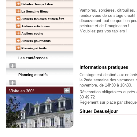
Balades Temps Libre
Vampires, sorcières, citrouilles,
La Semaine Bleue
rendez-vous de ce stage créatif
Ateliers toniques et bien-être
découvriront tout ce que l’on peu
peinture et de l’imagination !
Ateliers artistiques
N’oubliez pas vos tabliers !
Ateliers cogito
Ateliers gourmands
Planning et tarifs
Les conférences
Informations pratiques
Ce stage est destiné aux enfants
Planning et tarifs
la 2nde semaine des vacances de
novembre, de 14h30 à 16h30.
Visite en 360°
Réservation obligatoires auprès
30 49 72
Règlement sur place par chèqu
Situer Beauséjour