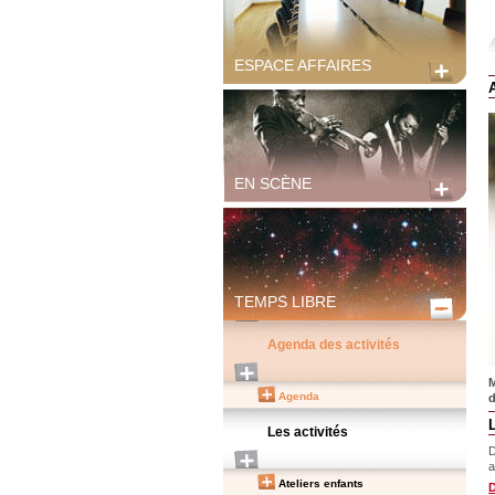
ESPACE AFFAIRES
A
EN SCÈNE
TEMPS LIBRE
Agenda des activités
M
Agenda
d
Les activités
D
a
Ateliers enfants
D