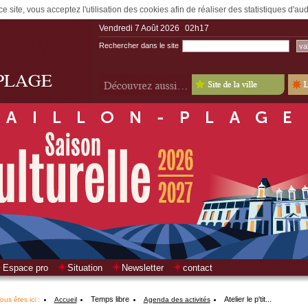
e site, vous acceptez l'utilisation des cookies afin de réaliser des statistiques d'a
Vendredi 7 Août 2026
02h17
Rechercher dans le site
Espace pro
Situation
Newsletter
contact
Temps libre
Atelier le p'tit...
ous êtes ici :
Accueil
Agenda des activités