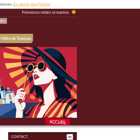
udiences.
En savoir plus
.
Fermer
Prévisions météo et marées
CONTACT