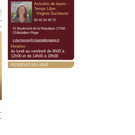
Activités de loisirs -
Temps Libre
: Virginie Duchesne
05 46 30 49 72
51 Boulevard de la Répulique 17340
Châtelaillon-Plage
v.duchesne@chatelaillonplage.fr
Horaires :
du lundi au vendredi de 9h00 à
12h00 et de 14h00 à 18h00
RESERVEZ EN LIGNE