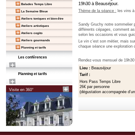
19h30 à Beauséjour.
Balades Temps Libre
Thème de la séance :
les vins 
La Semaine Bleue
Ateliers toniques et bien-être
Sandy Gruchy notre sommelier p
Ateliers artistiques
différents cépages, comment ass
Ateliers cogito
selon les occasions et vous gui
Ateliers gourmands
Le vin c’est son métier, mais s
chaque séance une exploration d
Planning et tarifs
Les conférences
Rendez-vous mensuel de 19h30
Lieu :
Beauséjour
Planning et tarifs
Tarif :
Hors Pass Temps Libre
26€ par personne
Visite en 360°
(dégustation accompagnée d’u