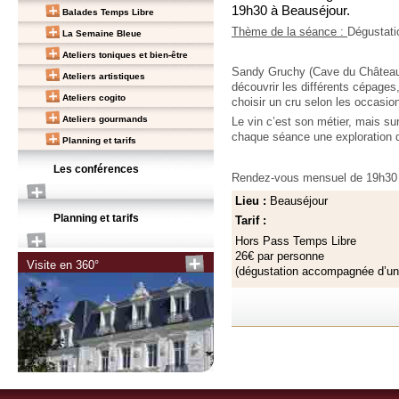
19h30 à Beauséjour.
Balades Temps Libre
Thème de la séance :
Dégustati
La Semaine Bleue
Ateliers toniques et bien-être
Sandy Gruchy (Cave du Château 
Ateliers artistiques
découvrir les différents cépage
Ateliers cogito
choisir un cru selon les occasi
Ateliers gourmands
Le vin c’est son métier, mais s
chaque séance une exploration d
Planning et tarifs
Les conférences
Rendez-vous mensuel de 19h30
Lieu :
Beauséjour
Planning et tarifs
Tarif :
Hors Pass Temps Libre
26€ par personne
Visite en 360°
(dégustation accompagnée d’u