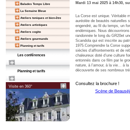
Mardi 13 mai 2025 à 14h30, su
Balades Temps Libre
La Semaine Bleue
La Corse est unique. Véritable m
Ateliers toniques et bien-être
auréolée de beautés naturelles s
Ateliers artistiques
engendré, au fil du temps, un fo
endémiques. Nous découvrirons
Ateliers cogito
randonnée le long du GR20et une
Ateliers gourmands
Scandola qui est inscrite au pa
1975.Comprendre la Corse suppos
Planning et tarifs
siècles d’affrontements et de r
Les conférences
chaleureux doté d’une culture f
entonnés dans ce film par le gro
nature, à l’amour, à la vie… à l
découverte de ses nombreux tré
Planning et tarifs
Consultez la brochure !
Visite en 360°
Scène de Beauséj