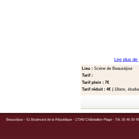
Lire plus de
Lieu :
Scène de Beauséjour
Tarif :
Tarif plein : 7€
Tarif réduit : 4€
(-18ans, étudi
Beauséjour - 51 Boulevard de la République - 17340 Châtelaillon-Plage - Tél. 05 46 30 4