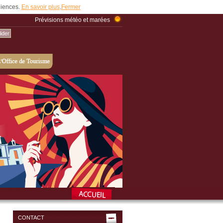
udiences.
En savoir plus
.
Fermer
Prévisions météo et marées
CONTACT