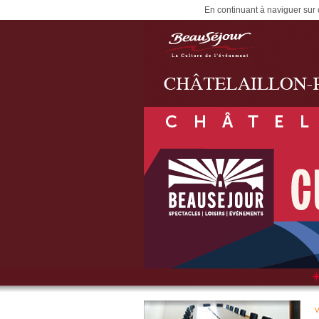
En continuant à naviguer sur c
V