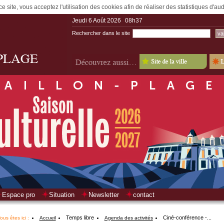
e site, vous acceptez l'utilisation des cookies afin de réaliser des statistiques d'a
Jeudi 6 Août 2026
08h37
Rechercher dans le site
Espace pro
Situation
Newsletter
contact
Temps libre
Ciné-conférence -...
ous êtes ici :
Accueil
Agenda des activités