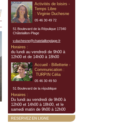
Activités de loisirs -
Temps Libre
: Virginie Duchesne
05 46 30 49 72
51 Boulevard de la Répulique 17340
Châtelaillon-Plage
v.duchesne@chatelaillonplage.fr
Horaires :
du lundi au vendredi de 9h00 à
12h00 et de 14h00 à 18h00
Accueil - Billetterie -
Communication :
TURPIN Célia
05 46 30 49 50
51 Boulevard de la république
Horaires :
Du lundi au vendredi de 9h00 à
12h00 et 14h00 à 18h00, et le
samedi matin de 9h00 à 12h00
RESERVEZ EN LIGNE