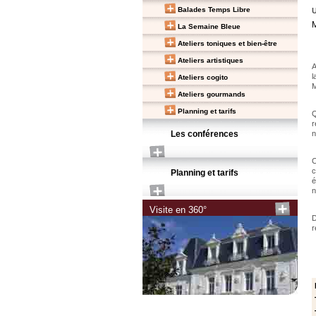
Balades Temps Libre
M
La Semaine Bleue
Ateliers toniques et bien-être
Ateliers artistiques
A
l
Ateliers cogito
M
Ateliers gourmands
Planning et tarifs
Q
r
Les conférences
n
C
c
Planning et tarifs
é
n
Visite en 360°
D
r