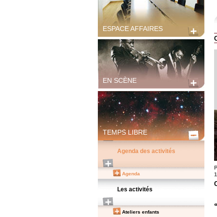
ESPACE AFFAIRES
EN SCÈNE
TEMPS LIBRE
Agenda des activités
P
Agenda
1
Les activités
Ateliers enfants