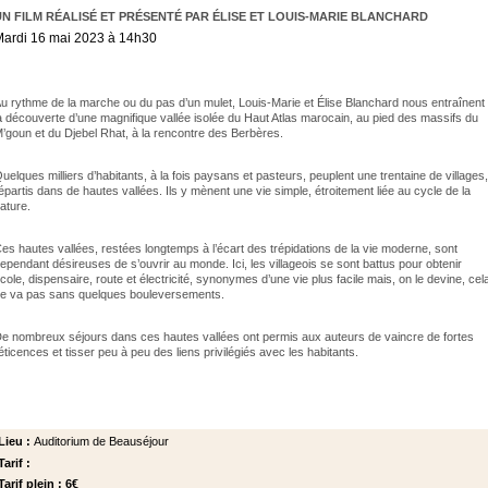
UN FILM RÉALISÉ ET PRÉSENTÉ PAR ÉLISE ET LOUIS-MARIE BLANCHARD
ardi 16 mai 2023 à 14h30
u rythme de la marche ou du pas d’un mulet, Louis-Marie et Élise Blanchard nous entraînent
a découverte d’une magnifique vallée isolée du Haut Atlas marocain, au pied des massifs du
’goun et du Djebel Rhat, à la rencontre des Berbères.
uelques milliers d’habitants, à la fois paysans et pasteurs, peuplent une trentaine de villages,
épartis dans de hautes vallées. Ils y mènent une vie simple, étroitement liée au cycle de la
ature.
es hautes vallées, restées longtemps à l’écart des trépidations de la vie moderne, sont
ependant désireuses de s’ouvrir au monde. Ici, les villageois se sont battus pour obtenir
cole, dispensaire, route et électricité, synonymes d’une vie plus facile mais, on le devine, cel
e va pas sans quelques bouleversements.
e nombreux séjours dans ces hautes vallées ont permis aux auteurs de vaincre de fortes
éticences et tisser peu à peu des liens privilégiés avec les habitants.
Lieu :
Auditorium de Beauséjour
Tarif :
Tarif plein : 6€