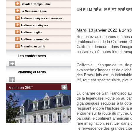
Balades Temps Libre
UN FILM RÉALISÉ ET PRÉSE
La Semaine Bleue
Ateliers toniques et bien-être
Ateliers artistiques
Mardi 18 janvier 2022 à 14h3
Ateliers cogito
Remontez aux sources mêmes du 
Ateliers gourmands
emblématique de la Californie. G
Planning et tarifs
Californie demeure, dans l’imagin
possibles, où toutes les extra
Les conférences
Californie… rien que de lire, de
avalanche d’images et de cliché
Planning et tarifs
des Etats-Unis est un indéniable
Ici, tout est spectaculaire, pictu
Visite en 360°
Du charme de San Francisco aux 
de la légendaire Route 66 au p
gigantesques séquoias à la côte
respirant encore l’histoire de la
entraîne sur la route du mythe. 
parcourt le continent américain 
rare imagination, restituer dans 
l’effervescence des grandes cit