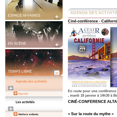
AGENDA DES ACTIVIT
ESPACE AFFAIRES
Ciné-conférence - Californ
EN SCÈNE
TEMPS LIBRE
Agenda des activités
En route pour une conférence 
Agenda
, mardi 18 janvier à 14h30 à B
CINÉ-CONFERENCE ALTAÏ
Les activités
« Sur la route du mythe »
Ateliers enfants