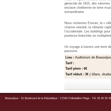
génocide de 1915, des séismes e
enclave chrétienne en terre mus
extraordinaire.
Nous visiterons Erevan, la « vill
charme oriental, la vibrante cap
l’occidentale. Les buildings pou
jeunesse branchée se multiplien
Un voyage à travers une terre de
passions.
Lieu :
Auditorium de Beauséjou
Tarif :
Tarif plein : 6€
Tarif réduit : 3€
(-18ans, étudi
Beauséjour - 51 Boulevard de la République - 17340 Châtelaillon-Plage - Tél. 05 46 30 4