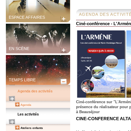
AGENDA DES ACTIVIT
ESPACE AFFAIRES
Ciné-conférence - L'Armén
EN SCÈNE
TEMPS LIBRE
Agenda des activités
Ciné-conférence sur "L'Arménie
Agenda
présence du réalisateur pour p
à Beauséjour
Les activités
CINE-CONFERENCE ALTAÏ
Ateliers enfants