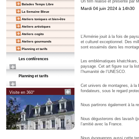
Un film réalisé et présenté par
Balades Temps Libre
Mardi 04 juin 2024 à 14h30
La Semaine Bleue
Ateliers toniques et bien-être
Ateliers artistiques
Ateliers cogito
L’Arménie jouit à la fois de pays
et culturel exceptionnel. Des mi
Ateliers gourmands
sont essaimés dans les monta
Planning et tarifs
Les conférences
Les emblématiques khatchkars, li
paysage. Cet art figure sur la li
l’humanité de l’UNESCO.
Planning et tarifs
Cet univers de montagnes, à la
fondateurs, sous le regard prote
Visite en 360°
Nous partirons également à la r
Nous dégusterons des lavash (pai
l’amitié avec la France.
Nous évoquerons aussi cette terr