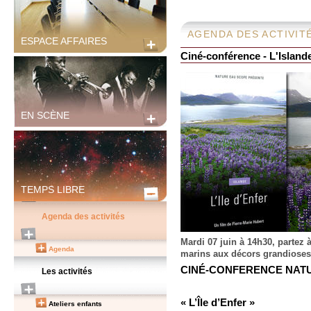
AGENDA DES ACTIVIT
ESPACE AFFAIRES
Ciné-conférence - L'Island
EN SCÈNE
TEMPS LIBRE
Agenda des activités
Mardi 07 juin à 14h30, partez à
Agenda
marins aux décors grandioses
CINÉ-CONFERENCE NATU
Les activités
« L’Île d’Enfer »
Ateliers enfants