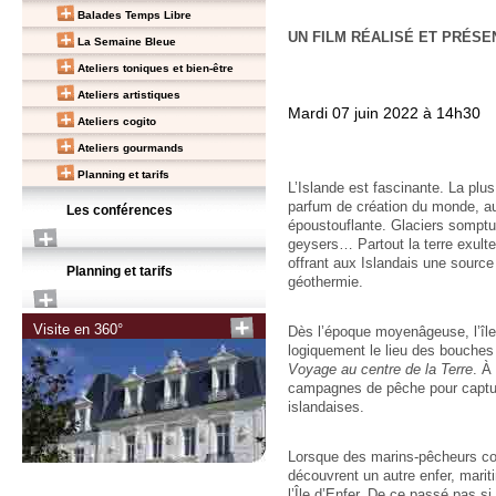
Balades Temps Libre
UN FILM RÉALISÉ ET PRÉSE
La Semaine Bleue
Ateliers toniques et bien-être
Ateliers artistiques
Mardi 07 juin 2022 à 14h30
Ateliers cogito
Ateliers gourmands
Planning et tarifs
L’Islande est fascinante. La pl
parfum de création du monde, au
Les conférences
époustouflante. Glaciers sompt
geysers… Partout la terre exulte
offrant aux Islandais une source 
Planning et tarifs
géothermie.
Visite en 360°
Dès l’époque moyenâgeuse, l’île a
logiquement le lieu des bouches 
Voyage au centre de la Terre
. À
campagnes de pêche pour captur
islandaises.
Lorsque des marins-pêcheurs cou
découvrent un autre enfer, mariti
l’Île d’Enfer. De ce passé pas si