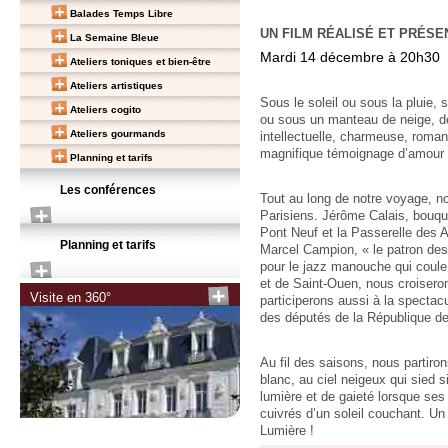
Balades Temps Libre
UN FILM RÉALISÉ ET PRÉSE
La Semaine Bleue
Mardi 14 décembre à 20h30
Ateliers toniques et bien-être
Ateliers artistiques
Sous le soleil ou sous la pluie, 
Ateliers cogito
ou sous un manteau de neige, de
Ateliers gourmands
intellectuelle, charmeuse, roman
magnifique témoignage d’amour p
Planning et tarifs
Les conférences
Tout au long de notre voyage, no
Parisiens. Jérôme Calais, bouqui
Pont Neuf et la Passerelle des A
Planning et tarifs
Marcel Campion, « le patron des 
pour le jazz manouche qui coul
et de Saint-Ouen, nous croiseron
Visite en 360°
participerons aussi à la spectacu
des députés de la République 
Au fil des saisons, nous partiron
blanc, au ciel neigeux qui sied s
lumière et de gaieté lorsque s
cuivrés d’un soleil couchant. Un
Lumière !