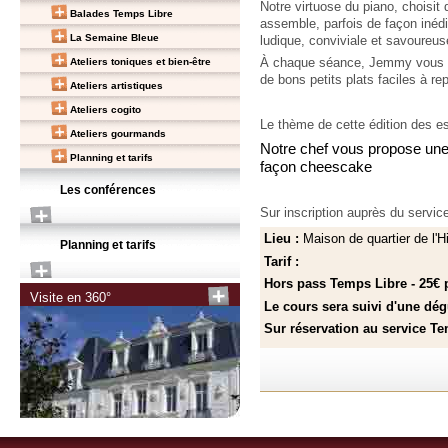
Notre virtuose du piano, choisit 
Balades Temps Libre
assemble, parfois de façon inédit
La Semaine Bleue
ludique, conviviale et savoureus
Ateliers toniques et bien-être
À chaque séance, Jemmy vous c
de bons petits plats faciles à r
Ateliers artistiques
Ateliers cogito
Le thème de cette édition des 
Ateliers gourmands
Notre chef vous propose une 
Planning et tarifs
façon cheescake
Les conférences
Sur inscription auprès du servi
Lieu :
Maison de quartier de l'
Planning et tarifs
Tarif :
Hors pass Temps Libre - 25€
Visite en 360°
Le cours sera suivi d'une dég
Sur réservation au service T