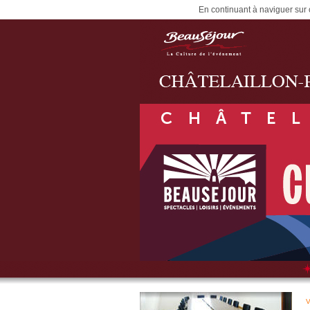
En continuant à naviguer sur c
V