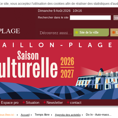
e site, vous acceptez l'utilisation des cookies afin de réaliser des statistiques d'a
Dimanche 9 Août 2026
10h16
Rechercher dans le site
Espace pro
Situation
Newsletter
contact
Temps libre
Do In - Auto-mass...
ous êtes ici :
Accueil
Agenda des activités