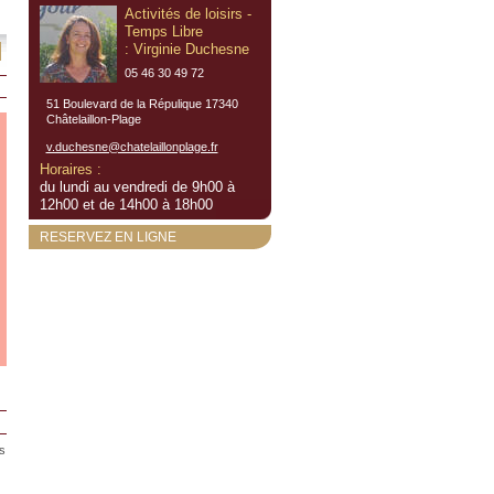
Activités de loisirs -
Temps Libre
: Virginie Duchesne
05 46 30 49 72
51 Boulevard de la Répulique 17340
Châtelaillon-Plage
v.duchesne@chatelaillonplage.fr
Horaires :
du lundi au vendredi de 9h00 à
12h00 et de 14h00 à 18h00
RESERVEZ EN LIGNE
es