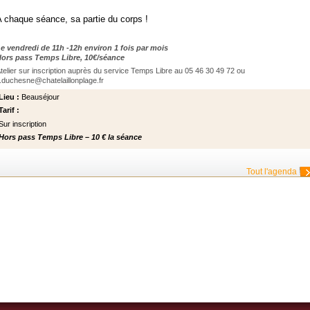
 chaque séance, sa partie du corps !
e vendredi de 11h -12h environ 1 fois par mois
ors pass Temps Libre, 10€/séance
telier sur inscription auprès du service Temps Libre au 05 46 30 49 72 ou
.duchesne@chatelaillonplage.fr
Lieu :
Beauséjour
Tarif :
Sur inscription
Hors pass Temps Libre – 10 € la séance
Tout l'agenda