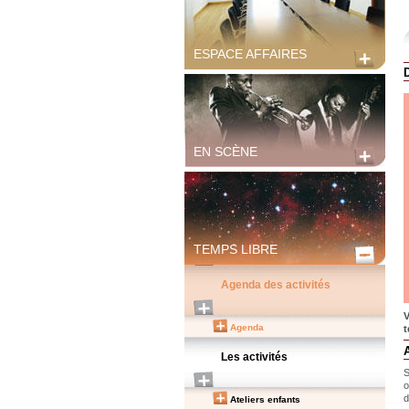
ESPACE AFFAIRES
EN SCÈNE
TEMPS LIBRE
Agenda des activités
V
Agenda
t
Les activités
S
o
d
Ateliers enfants