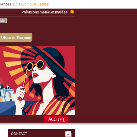
udiences.
En savoir plus
.
Fermer
Prévisions météo et marées
CONTACT