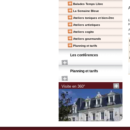
Balades Temps Libre
A
La Semaine Bleue
Ateliers toniques et bien-être
L
H
Ateliers artistiques
A
Ateliers cogito
v
Ateliers gourmands
Planning et tarifs
Les conférences
Planning et tarifs
Visite en 360°