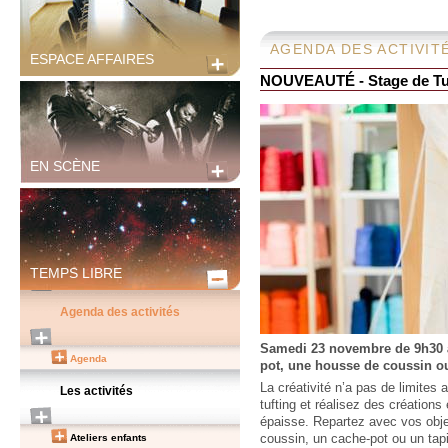
AGENDA DES ACTIVIT
ESPACE AFFAIRES
NOUVEAUTÉ - Stage de Tu
EN SCÈNE
TEMPS LIBRE
Agenda des activités
Samedi 23 novembre de 9h30 à
Agenda
pot, une housse de coussin ou
La créativité n’a pas de limites
Les activités
tufting et réalisez des créations 
épaisse. Repartez avec vos obj
Ateliers enfants
coussin, un cache-pot ou un ta