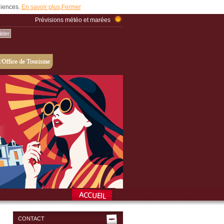
udiences.
En savoir plus
.
Fermer
Prévisions météo et marées
CONTACT