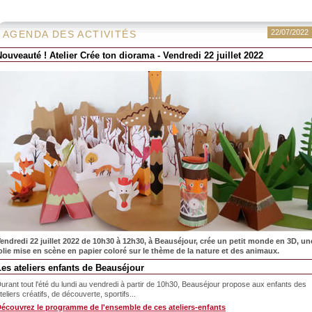
22/07/2022
AGENDA DES ACTIVITÉS
Nouveauté ! Atelier Crée ton diorama - Vendredi 22 juillet 2022
endredi 22 juillet 2022 de 10h30 à 12h30, à Beauséjour, crée un petit monde en 3D, un
olie mise en scène en papier coloré sur le thème de la nature et des animaux.
Les ateliers enfants de Beauséjour
urant tout l'été du lundi au vendredi à partir de 10h30, Beauséjour propose aux enfants des
teliers créatifs, de découverte, sportifs...
écouvrez le programme de l'ensemble de ces ateliers-enfants