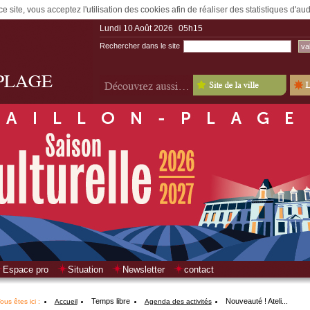
e site, vous acceptez l'utilisation des cookies afin de réaliser des statistiques d'a
Lundi 10 Août 2026
05h15
Rechercher dans le site
Espace pro
Situation
Newsletter
contact
Temps libre
Nouveauté ! Ateli...
ous êtes ici :
Accueil
Agenda des activités