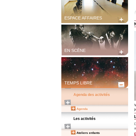
ESPACE AFFAIRES
EN SCÈNE
TEMPS LIBRE
Agenda des activités
V
Agenda
j
Les activités
D
a
Ateliers enfants
D