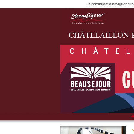
En continuant à naviguer sur c
V