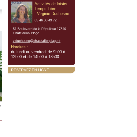
Activités de loisirs -
Temps Libre
: Virginie Duchesne
05 46 30 49 72
51 Boulevard de la Répulique 17340
Châtelaillon-Plage
v.duchesne@chatelaillonplage.fr
Horaires :
du lundi au vendredi de 9h00 à
12h00 et de 14h00 à 18h00
RESERVEZ EN LIGNE
e