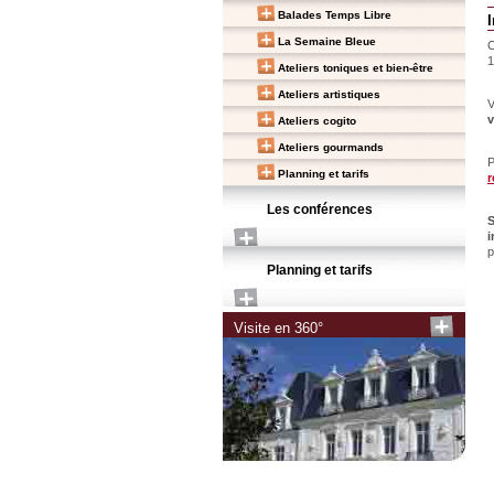
Balades Temps Libre
La Semaine Bleue
C
Ateliers toniques et bien-être
Ateliers artistiques
V
v
Ateliers cogito
Ateliers gourmands
P
Planning et tarifs
r
Les conférences
S
i
p
Planning et tarifs
Visite en 360°