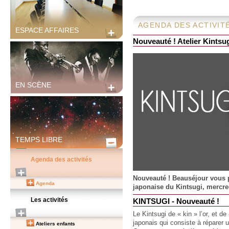
AGENDA DES ACTIVIT
ESPACE AFFAIRES
Nouveauté ! Atelier Kintsu
EN SCÈNE
TEMPS LIBRE
Agenda des activités
Nouveauté ! Beauséjour vous 
Agenda
japonaise du Kintsugi, mercre
Les activités
KINTSUGI - Nouveauté !
Le Kintsugi de « kin » l’or, et de 
japonais qui consiste à réparer u
Ateliers enfants