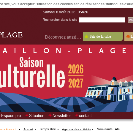
e site, vous acceptez l'utilisation des cookies afin de réaliser des statistiques d'a
Samedi 8 Août 2026
05h26
Rechercher dans le site
Espace pro
Situation
Newsletter
contact
Temps libre
Nouveauté ! Atel...
ous êtes ici :
Accueil
Agenda des activités