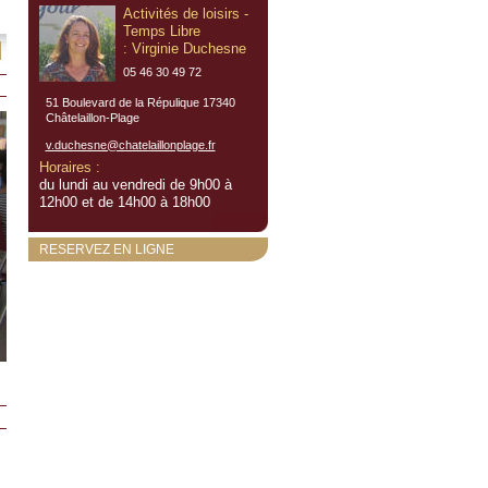
Activités de loisirs -
Temps Libre
: Virginie Duchesne
05 46 30 49 72
51 Boulevard de la Répulique 17340
Châtelaillon-Plage
v.duchesne@chatelaillonplage.fr
Horaires :
du lundi au vendredi de 9h00 à
12h00 et de 14h00 à 18h00
RESERVEZ EN LIGNE