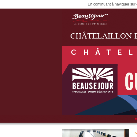
En continuant à naviguer sur c
V