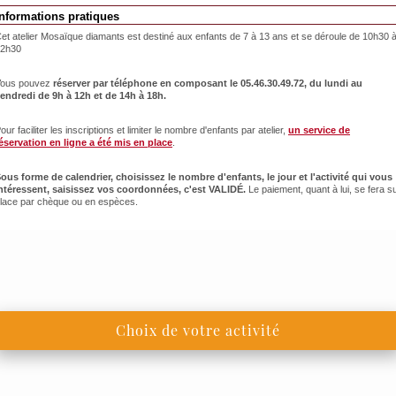
Informations pratiques
et atelier Mosaïque diamants est destiné aux enfants de 7 à 13 ans et se déroule de 10h30 
12h30
ous pouvez
réserver par téléphone en composant le 05.46.30.49.72, du lundi au
endredi de 9h à 12h et de 14h à 18h.
our faciliter les inscriptions et limiter le nombre d'enfants par atelier,
un service de
éservation en ligne a été mis en place
.
ous forme de calendrier, choisissez le nombre d'enfants, le jour et l'activité qui vous
ntéressent, saisissez vos coordonnées, c'est VALIDÉ.
Le paiement, quant à lui, se fera s
lace par chèque ou en espèces.