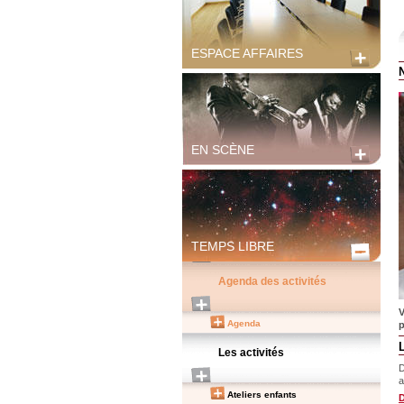
ESPACE AFFAIRES
EN SCÈNE
TEMPS LIBRE
Agenda des activités
V
Agenda
p
Les activités
D
a
Ateliers enfants
D