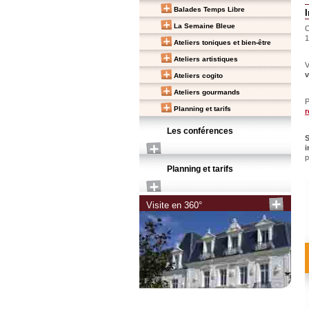
Balades Temps Libre
La Semaine Bleue
C
Ateliers toniques et bien-être
Ateliers artistiques
V
v
Ateliers cogito
Ateliers gourmands
P
Planning et tarifs
r
Les conférences
S
i
p
Planning et tarifs
Visite en 360°