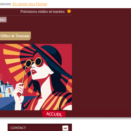
udiences.
En savoir plus
.
Fermer
Prévisions météo et marées
CONTACT