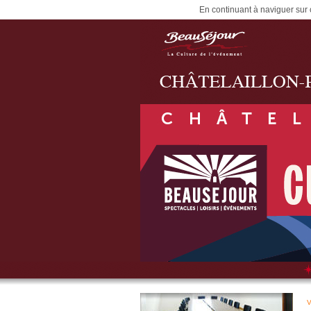
En continuant à naviguer sur c
V