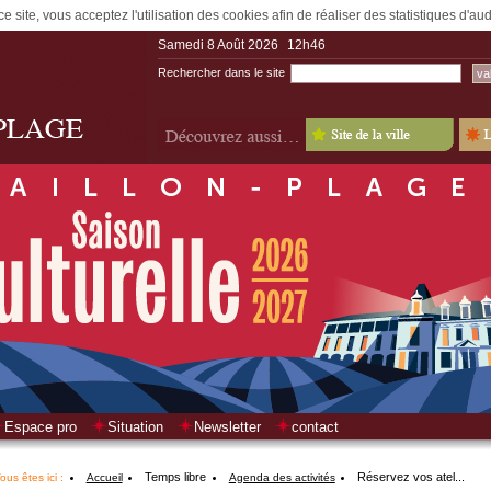
e site, vous acceptez l'utilisation des cookies afin de réaliser des statistiques d'a
Samedi 8 Août 2026
12h46
Rechercher dans le site
Espace pro
Situation
Newsletter
contact
Temps libre
Réservez vos atel...
ous êtes ici :
Accueil
Agenda des activités