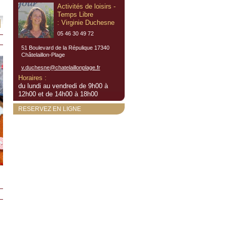
Activités de loisirs -
Temps Libre
: Virginie Duchesne
05 46 30 49 72
51 Boulevard de la Répulique 17340
Châtelaillon-Plage
v.duchesne@chatelaillonplage.fr
Horaires :
du lundi au vendredi de 9h00 à
12h00 et de 14h00 à 18h00
RESERVEZ EN LIGNE