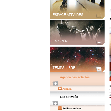
ESPACE AFFAIRES
EN SCÈNE
TEMPS LIBRE
Agenda des activités
E
Agenda
c
-
Les activités
D
v
Ateliers enfants