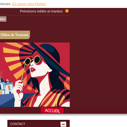
udiences.
En savoir plus
.
Fermer
Prévisions météo et marées
CONTACT