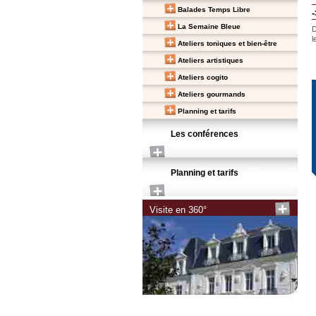
Balades Temps Libre
-
La Semaine Bleue
D
l
Ateliers toniques et bien-être
Ateliers artistiques
Ateliers cogito
Ateliers gourmands
Planning et tarifs
Les conférences
Planning et tarifs
Visite en 360°